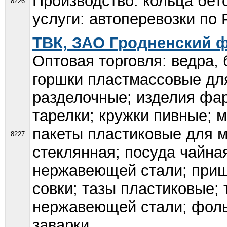
Производство: кольца бе
8226
услуги: автоперевозки по Р
ТВК, ЗАО Гродненский 
Оптовая торговля: ведра, 
горшки пластмассовые для
разделочные; изделия фа
тарелки; кружки пивные; 
пакеты пластиковые для м
8227
стеклянная; посуда чайна
нержавеющей стали; прищ
совки; тазы пластиковые; 
нержавеющей стали; фоль
заварки...