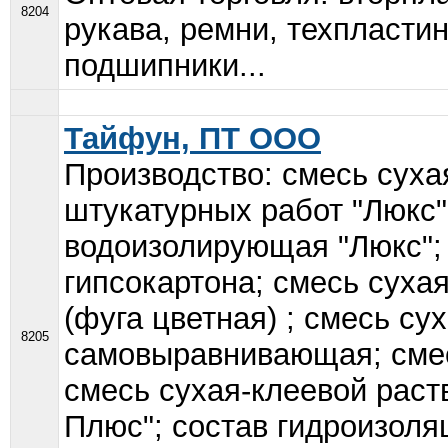
8204
рукава, ремни, техпластин
подшипники...
Тайфун, ПТ ООО
Производство: смесь суха
штукатурных работ "Люкс"
водоизолирующая "Люкс"; 
гипсокартона; смесь суха
(фуга цветная) ; смесь су
8205
самовыравнивающая; смес
смесь сухая-клеевой раст
Плюс"; состав гидроизол