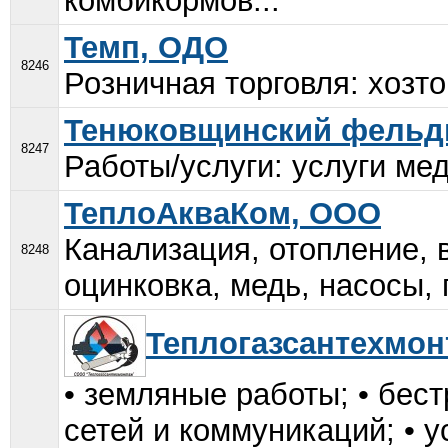
комбикормов...
Темп, ОДО
8246
Розничная торговля: хозто
Тенюковщинский фельдш
8247
Работы/услуги: услуги мед
ТеплоАкваКом, ООО
Канализация, отопление, в
8248
оцинковка, медь, насосы, г
Теплогазсантехмо
• земляные работы; • бе
сетей и коммуникаций; • 