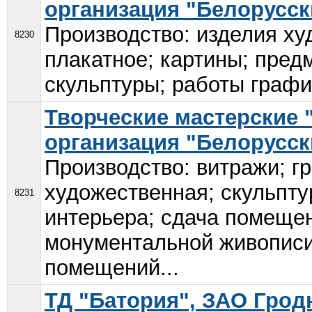
организация "Белорусск
Производство: изделия ху
8230
плакатное; картины; пред
скульптуры; работы графи
Творческие мастерские 
организация "Белорусск
Производство: витражи; г
художественная; скульпту
8231
интерьера; сдача помещен
монументальной живописи
помещений...
ТД "Батория", ЗАО Гро