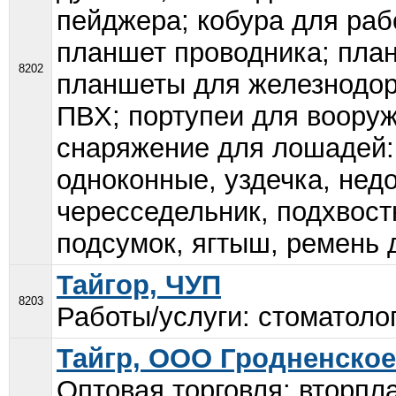
пейджера; кобура для раб
планшет проводника; план
8202
планшеты для железнодор
ПВХ; портупеи для воору
снаряжение для лошадей:
одноконные, уздечка, недо
чересседельник, подхвост
подсумок, ягтыш, ремень 
Тайгор, ЧУП
8203
Работы/услуги: стоматолог
Тайгр, ООО Гродненское
Оптовая торговля: вторпл