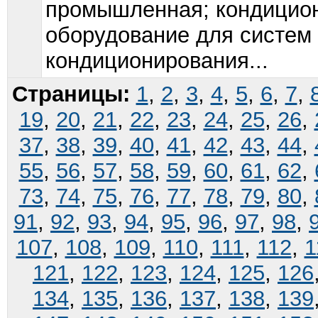
промышленная; кондицио
оборудование для систем
кондиционирования...
Страницы:
1
,
2
,
3
,
4
,
5
,
6
,
7
,
19
,
20
,
21
,
22
,
23
,
24
,
25
,
26
,
37
,
38
,
39
,
40
,
41
,
42
,
43
,
44
,
55
,
56
,
57
,
58
,
59
,
60
,
61
,
62
,
73
,
74
,
75
,
76
,
77
,
78
,
79
,
80
,
91
,
92
,
93
,
94
,
95
,
96
,
97
,
98
,
107
,
108
,
109
,
110
,
111
,
112
,
1
121
,
122
,
123
,
124
,
125
,
126
134
,
135
,
136
,
137
,
138
,
139