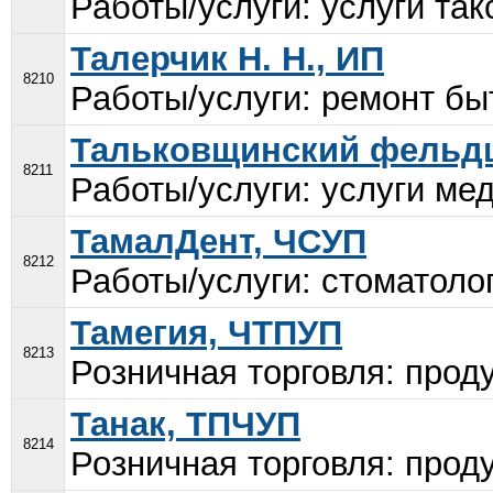
Работы/услуги: услуги такс
Талерчик Н. Н., ИП
8210
Работы/услуги: ремонт быт
Тальковщинский фельдш
8211
Работы/услуги: услуги мед
ТамалДент, ЧСУП
8212
Работы/услуги: стоматолог
Тамегия, ЧТПУП
8213
Розничная торговля: проду
Танак, ТПЧУП
8214
Розничная торговля: проду