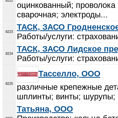
8222
оцинкованный; проволока
сварочная; электроды...
ТАСК, ЗАСО Гродненско
8223
Работы/услуги: страховани
ТАСК, ЗАСО Лидское пр
8224
Работы/услуги: страховани
Тасселло, ООО
8225
различные крепежные дет
шплинты; винты; шурупы; ш
Татьяна, ООО