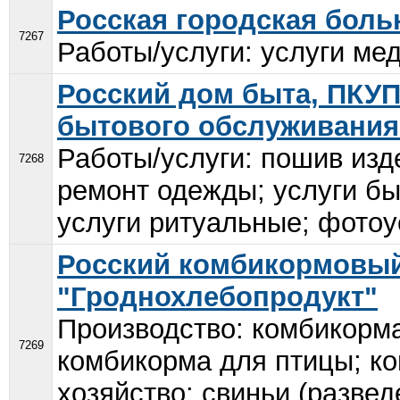
Росская городская боль
7267
Работы/услуги: услуги мед
Росский дом быта, ПКУ
бытового обслуживания
Работы/услуги: пошив изде
7268
ремонт одежды; услуги бы
услуги ритуальные; фотоус
Росский комбикормовый
"Гроднохлебопродукт"
Производство: комбикорма 
7269
комбикорма для птицы; к
хозяйство: свиньи (развед