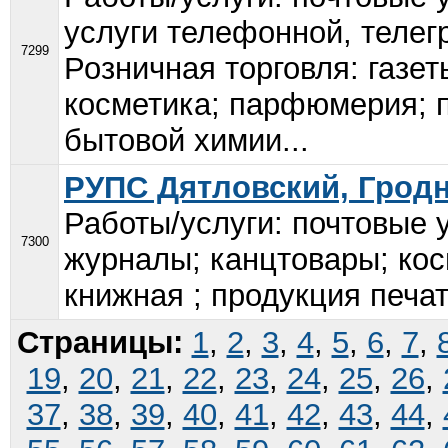
услуги телефонной, теле
7299
Розничная торговля: газе
косметика; парфюмерия; п
бытовой химии...
РУПС Дятловский, Гродн
Работы/услуги: почтовые у
7300
журналы; канцтовары; ко
книжная ; продукция печат
Страницы:
1
,
2
,
3
,
4
,
5
,
6
,
7
,
19
,
20
,
21
,
22
,
23
,
24
,
25
,
26
,
37
,
38
,
39
,
40
,
41
,
42
,
43
,
44
,