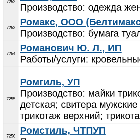
7252
Производство: одежда женс
Ромакс, ООО (Белтимакс
7253
Производство: бумага туа
Романович Ю. Л., ИП
7254
Работы/услуги: кровельны
Ромгиль, УП
Производство: майки трик
7255
детская; свитера мужские
трикотаж верхний; трикот
Ромстиль, ЧТПУП
7256