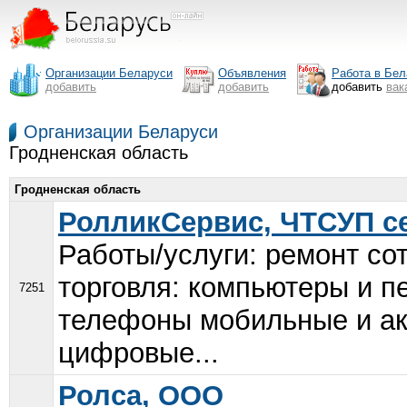
Организации Беларуси
Объявления
Работа в Бел
добавить
добавить
добавить
вак
Организации Беларуси
Гродненская область
Гродненская область
РолликСервис, ЧТСУП с
Работы/услуги: ремонт с
торговля: компьютеры и п
7251
телефоны мобильные и ак
цифровые...
Ролса, ООО