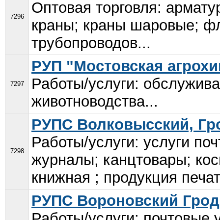
Оптовая торговля: армату
7296
краны; краны шаровые; ф
трубопроводов...
РУП "Мостовская агрох
Работы/услуги: обслужива
7297
животноводства...
РУПС Волковысский, Гр
Работы/услуги: услуги поч
7298
журналы; канцтовары; ко
книжная ; продукция печат
РУПС Вороновский Грод
Работы/услуги: почтовые у