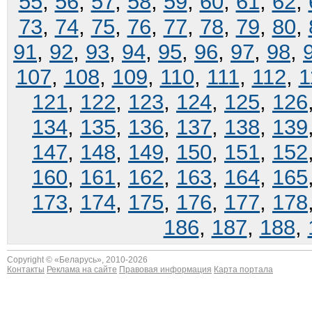
55
,
56
,
57
,
58
,
59
,
60
,
61
,
62
,
73
,
74
,
75
,
76
,
77
,
78
,
79
,
80
,
91
,
92
,
93
,
94
,
95
,
96
,
97
,
98
,
107
,
108
,
109
,
110
,
111
,
112
,
1
121
,
122
,
123
,
124
,
125
,
126
134
,
135
,
136
,
137
,
138
,
139
147
,
148
,
149
,
150
,
151
,
152
160
,
161
,
162
,
163
,
164
,
165
173
,
174
,
175
,
176
,
177
,
178
186
,
187
,
188
,
Copyright © «
Беларусь
», 2010-2026
Контакты
Реклама на сайте
Правовая информация
Карта портала