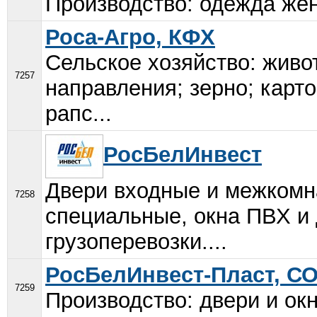
Производство: одежда женс
Роса-Агро, КФХ
Сельское хозяйство: живо
7257
направления; зерно; карто
рапс...
РосБелИнвест
Двери входные и межкомн
7258
специальные, окна ПВХ и 
грузоперевозки....
РосБелИнвест-Пласт, С
7259
Производство: двери и окн