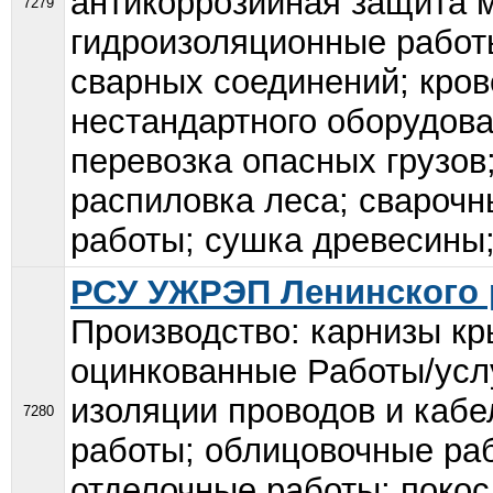
антикоррозийная защита 
7279
гидроизоляционные работ
сварных соединений; кро
нестандартного оборудова
перевозка опасных грузов
распиловка леса; свароч
работы; сушка древесины; 
РСУ УЖРЭП Ленинского р
Производство: карнизы к
оцинкованные Работы/усл
изоляции проводов и кабе
7280
работы; облицовочные раб
отделочные работы; покос