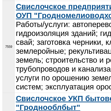
Свислочское предприят
ОУП "Гродномелиоводх
Работы/услуги: автоперев
гидроизоляция зданий; ги
свай; заготовка черники,
7559
землеройные; рекультивац
земель; строительство и 
трубопроводов и канализа
услуги по орошению земе
систем; эксплуатация оро
Свислочское УКП бытов
"Гроднооблбыт"