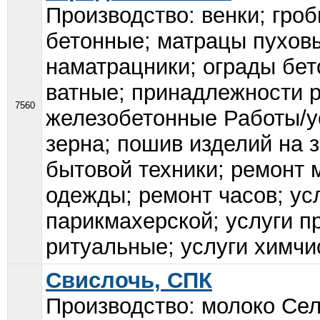
Производство: венки; гро
бетонные; матрацы пухов
наматрацники; ограды бет
ватные; принадлежности 
7560
железобетонные Работы/у
зерна; пошив изделий на 
бытовой техники; ремонт 
одежды; ремонт часов; ус
парикмахерской; услуги пр
ритуальные; услуги химчис
Свислочь, СПК
Производство: молоко Сел