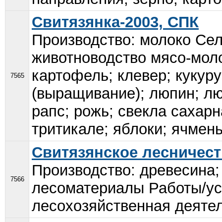
Свитязянка-2003, СПК
Производство: молоко Сел
животноводство мясо-моло
картофель; клевер; кукур
7565
(выращивание); люпин; лю
рапс; рожь; свекла сахарн
тритикале; яблоки; ячмень
Свитязянское лесничест
Производство: древесина; 
7566
лесоматериалы Работы/усл
лесохозяйственная деятел