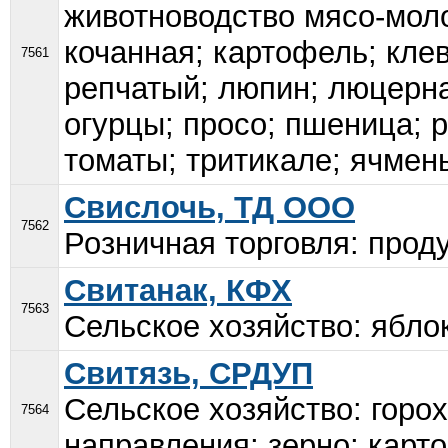
животноводство мясо-моло
кочанная; картофель; клев
7561
репчатый; люпин; люцерна
огурцы; просо; пшеница; р
томаты; тритикале; ячмень
Свислочь, ТД ООО
7562
Розничная торговля: проду
Свитанак, КФХ
7563
Сельское хозяйство: яблок
Свитязь, СРДУП
Сельское хозяйство: горо
7564
направления; зерно; карто