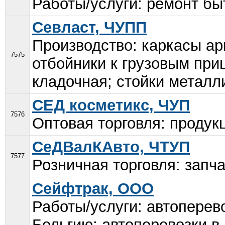
Работы/услуги: ремонт быт
Севласт, ЧУПП
Производство: каркасы ар
7575
отбойники к грузовым при
кладочная; стойки металл
СЕД косметикс, ЧУП
7576
Оптовая торговля: продук
СеДВалКАвто, ЧТУП
7577
Розничная торговля: запча
Сейфтрак, ООО
Работы/услуги: автоперево
Бельгию; автоперевозки в