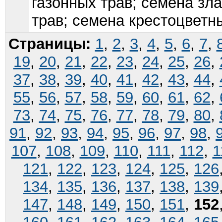
газонных трав; семена зл
трав; семена крестоцветны
Страницы:
1
,
2
,
3
,
4
,
5
,
6
,
7
,
19
,
20
,
21
,
22
,
23
,
24
,
25
,
26
,
37
,
38
,
39
,
40
,
41
,
42
,
43
,
44
,
55
,
56
,
57
,
58
,
59
,
60
,
61
,
62
,
73
,
74
,
75
,
76
,
77
,
78
,
79
,
80
,
91
,
92
,
93
,
94
,
95
,
96
,
97
,
98
,
107
,
108
,
109
,
110
,
111
,
112
,
1
121
,
122
,
123
,
124
,
125
,
126
134
,
135
,
136
,
137
,
138
,
139
147
,
148
,
149
,
150
,
151
,
152