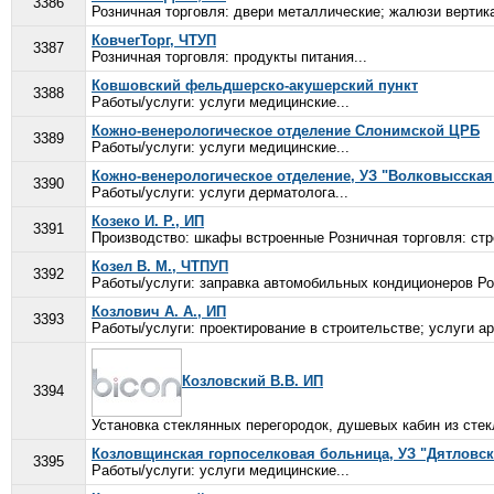
3386
Розничная торговля: двери металлические; жалюзи вертик
КовчегТорг, ЧТУП
3387
Розничная торговля: продукты питания...
Ковшовский фельдшерско-акушерский пункт
3388
Работы/услуги: услуги медицинские...
Кожно-венерологическое отделение Слонимской ЦРБ
3389
Работы/услуги: услуги медицинские...
Кожно-венерологическое отделение, УЗ "Волковысская
3390
Работы/услуги: услуги дерматолога...
Козеко И. Р., ИП
3391
Производство: шкафы встроенные Розничная торговля: стр
Козел В. М., ЧТПУП
3392
Работы/услуги: заправка автомобильных кондиционеров Роз
Козлович А. А., ИП
3393
Работы/услуги: проектирование в строительстве; услуги ар
Козловский В.В. ИП
3394
Установка стеклянных перегородок, душевых кабин из стек
Козловщинская горпоселковая больница, УЗ "Дятловс
3395
Работы/услуги: услуги медицинские...