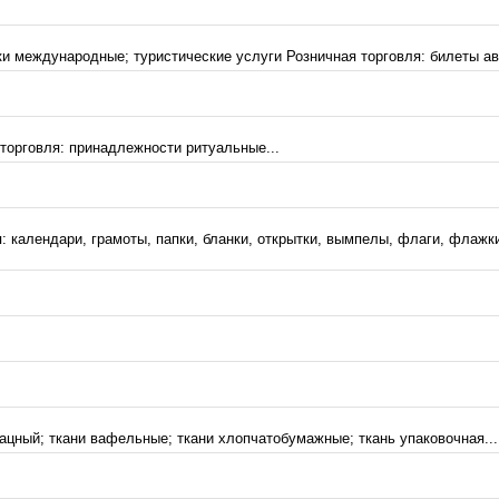
ки международные; туристические услуги Розничная торговля: билеты а
торговля: принадлежности ритуальные...
: календари, грамоты, папки, бланки, открытки, вымпелы, флаги, флаж
трацный; ткани вафельные; ткани хлопчатобумажные; ткань упаковочная...