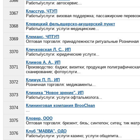
3366
Работы/услуги: автосервис...
Класстур, ЧТУП
3367
Работы/услуги: визовая поддержка; пассажирские перевоз
Клевицкий фельдшерско-акушерский пункт
3368
Работы/услуги: услуги медицинские...
Клеманс, ЧПТУП
3369
Оптовая торговля: принадлежности ритуальные Розничная 
Клечковская Л. С., ИП
3370
Работы/услуги: юридические услуги...
Климов А. А., ИП
3371
Производство: бэджи; визитки; продукция полиграфическая
сканирование; фотоуслуги...
Климук П. П., ИП
3372
Розничная торговля: медикаменты...
Клиника "Новое зрение", ИП
3373
Работы/услуги: услуги офтальмолога...
Клининговая компания BrooClean
3374
...
Кловер, ООО
3375
Оптовая торговля: брезент; бязь; синтепон; ситец; тик ма
Клуб "МАВВА", ОДО
3376
Работы/услуги: услуги казино; услуги общепита...