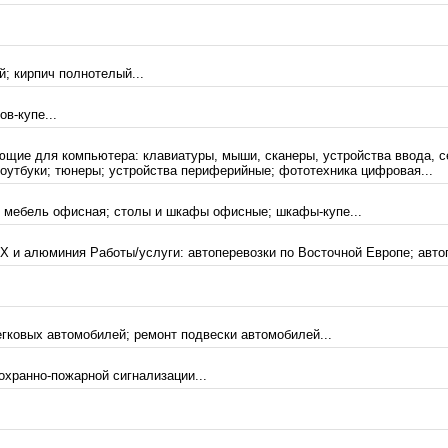
й; кирпич полнотелый...
в-купе...
ующие для компьютера: клавиатуры, мыши, сканеры, устройства ввода, с
оутбуки; тюнеры; устройства периферийные; фототехника цифровая...
; мебель офисная; столы и шкафы офисные; шкафы-купе...
Х и алюминия Работы/услуги: автоперевозки по Восточной Европе; автоп
егковых автомобилей; ремонт подвески автомобилей...
охранно-пожарной сигнализации...