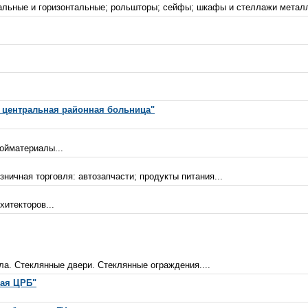
альные и горизонтальные; рольшторы; сейфы; шкафы и стеллажи металл
 центральная районная больница"
ойматериалы...
ничная торговля: автозапчасти; продукты питания...
хитекторов...
ла. Стеклянные двери. Стеклянные ограждения....
кая ЦРБ"