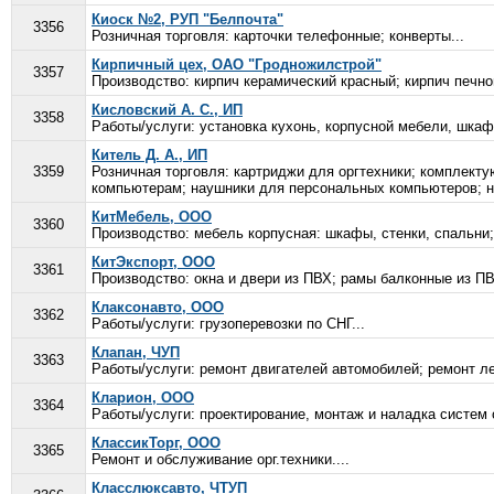
Киоск №2, РУП "Белпочта"
3356
Розничная торговля: карточки телефонные; конверты...
Кирпичный цех, ОАО "Гродножилстрой"
3357
Производство: кирпич керамический красный; кирпич печно
Кисловский А. С., ИП
3358
Работы/услуги: установка кухонь, корпусной мебели, шкафо
Китель Д. А., ИП
3359
Розничная торговля: картриджи для оргтехники; комплект
компьютерам; наушники для персональных компьютеров; н
КитМебель, ООО
3360
Производство: мебель корпусная: шкафы, стенки, спальни
КитЭкспорт, ООО
3361
Производство: окна и двери из ПВХ; рамы балконные из ПВ
Клаксонавто, ООО
3362
Работы/услуги: грузоперевозки по СНГ...
Клапан, ЧУП
3363
Работы/услуги: ремонт двигателей автомобилей; ремонт л
Кларион, ООО
3364
Работы/услуги: проектирование, монтаж и наладка систем 
КлассикТорг, ООО
3365
Ремонт и обслуживание орг.техники....
Класслюксавто, ЧТУП