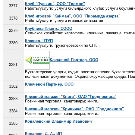
Клуб "Пушкин", ООО "Громос"
3377
Работы/услуги: услуги бильярдного клуба; услуги боулинг-
Клуб игровой "Кайман", ООО "Пирамида азарта"
3378
Работы/услуги: услуги игровых автоматов...
Клубника-Плантс, СООО
3379
Сельское хозяйство: картофель; клубника; пшеница; тритик
Клювер, ЧТУП
3380
Работы/услуги: грузоперевозки по СНГ...
Ключевой Партнер, ООО
3381
Бухгалтерские услуги, аудит, восстановление бухгалтерско
полный пакет документов. Охрана окружающей среды. Под
Ключевой Партнер, ООО
3382
...
Книжный магазин "Книги", ОАО "Гроднокнига"
3383
Розничная торговля: канцтовары; книги...
Книжный магазин "Криничка", ОАО "Гроднокнига"
3384
Розничная торговля: канцтовары; книги...
Ковалевский Владимир Иванович
3385
...
Коваленя Д. А., ИП