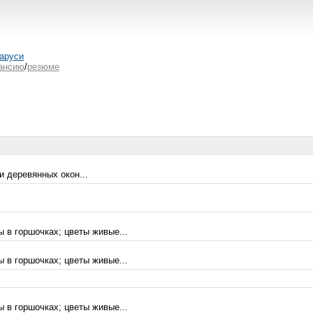
аруси
ансию
/
резюме
 деревянных окон...
ы в горшочках; цветы живые...
ы в горшочках; цветы живые...
ы в горшочках; цветы живые...