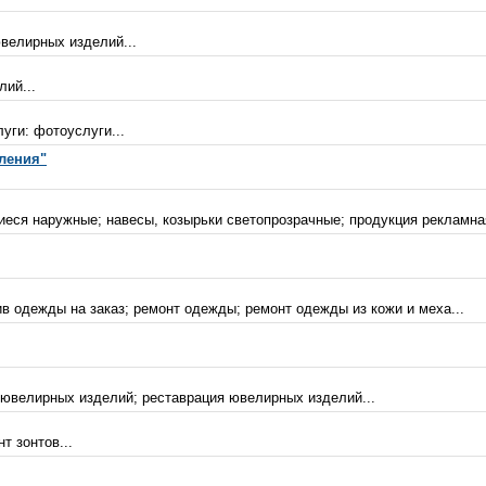
велирных изделий...
ий...
уги: фотоуслуги...
ления"
иеся наружные; навесы, козырьки светопрозрачные; продукция рекламная
в одежды на заказ; ремонт одежды; ремонт одежды из кожи и меха...
 ювелирных изделий; реставрация ювелирных изделий...
т зонтов...