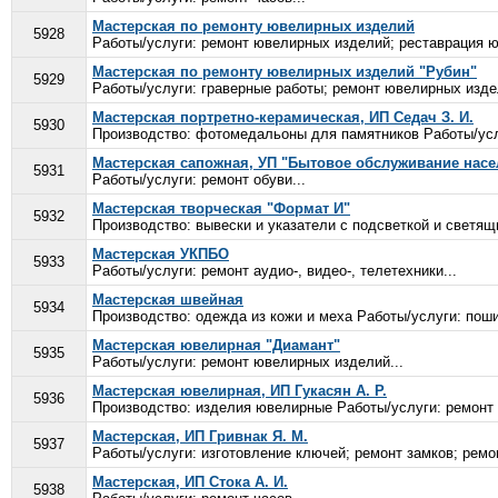
Мастерская по ремонту ювелирных изделий
5928
Работы/услуги: ремонт ювелирных изделий; реставрация ю
Мастерская по ремонту ювелирных изделий "Рубин"
5929
Работы/услуги: граверные работы; ремонт ювелирных издел
Мастерская портретно-керамическая, ИП Седач З. И.
5930
Производство: фотомедальоны для памятников Работы/усл
Мастерская сапожная, УП "Бытовое обслуживание насе
5931
Работы/услуги: ремонт обуви...
Мастерская творческая "Формат И"
5932
Производство: вывески и указатели с подсветкой и светящ
Мастерская УКПБО
5933
Работы/услуги: ремонт аудио-, видео-, телетехники...
Мастерская швейная
5934
Производство: одежда из кожи и меха Работы/услуги: поши
Мастерская ювелирная "Диамант"
5935
Работы/услуги: ремонт ювелирных изделий...
Мастерская ювелирная, ИП Гукасян А. Р.
5936
Производство: изделия ювелирные Работы/услуги: ремонт
Мастерская, ИП Гривнак Я. М.
5937
Работы/услуги: изготовление ключей; ремонт замков; ремон
Мастерская, ИП Стока А. И.
5938