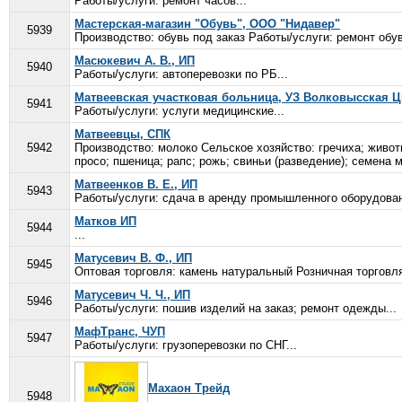
Работы/услуги: ремонт часов...
Мастерская-магазин "Обувь", ООО "Нидавер"
5939
Производство: обувь под заказ Работы/услуги: ремонт обув
Масюкевич А. В., ИП
5940
Работы/услуги: автоперевозки по РБ...
Матвеевская участковая больница, УЗ Волковысская 
5941
Работы/услуги: услуги медицинские...
Матвеевцы, СПК
5942
Производство: молоко Сельское хозяйство: гречиха; живот
просо; пшеница; рапс; рожь; свиньи (разведение); семена м
Матвеенков В. Е., ИП
5943
Работы/услуги: сдача в аренду промышленного оборудован
Матков ИП
5944
...
Матусевич В. Ф., ИП
5945
Оптовая торговля: камень натуральный Розничная торговля
Матусевич Ч. Ч., ИП
5946
Работы/услуги: пошив изделий на заказ; ремонт одежды...
МафТранс, ЧУП
5947
Работы/услуги: грузоперевозки по СНГ...
Махаон Трейд
5948