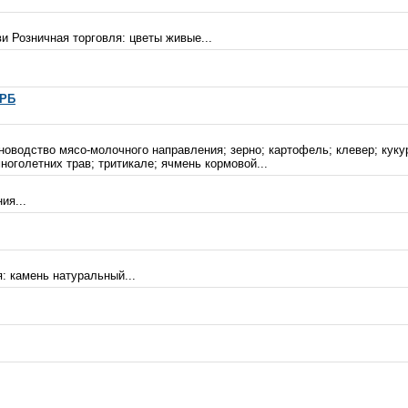
и Розничная торговля: цветы живые...
ЦРБ
новодство мясо-молочного направления; зерно; картофель; клевер; кук
ноголетних трав; тритикале; ячмень кормовой...
ия...
: камень натуральный...