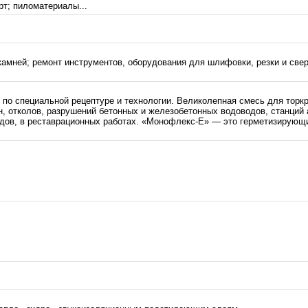
рт; пиломатериалы...
камней; ремонт инструментов, оборудования для шлифовки, резки и све
 по специальной рецептуре и технологии. Великолепная смесь для торк
н, отколов, разрушений бетонных и железобетонных водоводов, станций 
одов, в реставрационных работах. «Монофлекс-Е» — это герметизирующи