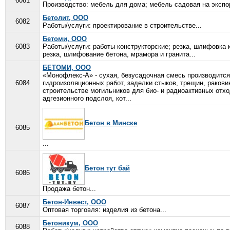
6081
Производство: мебель для дома; мебель садовая на экспо
Бетолит, ООО
6082
Работы/услуги: проектирование в строительстве...
Бетоми, ООО
6083
Работы/услуги: работы конструкторские; резка, шлифовка 
резка, шлифование бетона, мрамора и гранита...
БЕТОМИ, ООО
«Монофлекс-А» - сухая, безусадочная смесь производится
6084
гидроизоляционных работ, заделки стыков, трещин, ракови
строительстве могильников для био- и радиоактивных отх
адгезионного подслоя, кот...
Бетон в Минске
6085
...
Бетон тут бай
6086
Продажа бетон...
Бетон-Инвест, ООО
6087
Оптовая торговля: изделия из бетона...
Бетоникум, ООО
6088