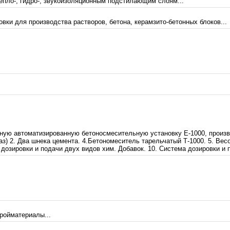
епло-, гидро-, звукоизоляционным подстилающим слоям...
вки для производства растворов, бетона, керамзито-бетонных блоков...
ную автоматизированную бетоносмесительную установку Е-1000, произво
з) 2. Два шнека цемента. 4.Бетономеситель тарельчатый Т-1000. 5. Весо
 дозировки и подачи двух видов хим. Добавок. 10. Система дозировки и 
ройматериалы...