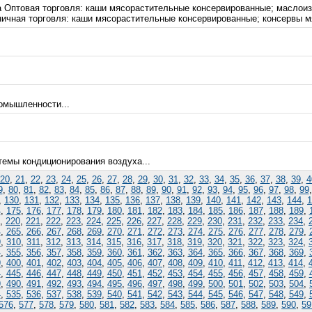
та Оптовая торговля: каши мясорастительные консервированные; масло
ничная торговля: каши мясорастительные консервированные; консервы м
омышленности...
темы кондиционирования воздуха...
20
,
21
,
22
,
23
,
24
,
25
,
26
,
27
,
28
,
29
,
30
,
31
,
32
,
33
,
34
,
35
,
36
,
37
,
38
,
39
,
4
9
,
80
,
81
,
82
,
83
,
84
,
85
,
86
,
87
,
88
,
89
,
90
,
91
,
92
,
93
,
94
,
95
,
96
,
97
,
98
,
99
,
130
,
131
,
132
,
133
,
134
,
135
,
136
,
137
,
138
,
139
,
140
,
141
,
142
,
143
,
144
,
1
4
,
175
,
176
,
177
,
178
,
179
,
180
,
181
,
182
,
183
,
184
,
185
,
186
,
187
,
188
,
189
,
,
220
,
221
,
222
,
223
,
224
,
225
,
226
,
227
,
228
,
229
,
230
,
231
,
232
,
233
,
234
,
4
,
265
,
266
,
267
,
268
,
269
,
270
,
271
,
272
,
273
,
274
,
275
,
276
,
277
,
278
,
279
,
9
,
310
,
311
,
312
,
313
,
314
,
315
,
316
,
317
,
318
,
319
,
320
,
321
,
322
,
323
,
324
,
4
,
355
,
356
,
357
,
358
,
359
,
360
,
361
,
362
,
363
,
364
,
365
,
366
,
367
,
368
,
369
,
9
,
400
,
401
,
402
,
403
,
404
,
405
,
406
,
407
,
408
,
409
,
410
,
411
,
412
,
413
,
414
,
4
,
445
,
446
,
447
,
448
,
449
,
450
,
451
,
452
,
453
,
454
,
455
,
456
,
457
,
458
,
459
,
9
,
490
,
491
,
492
,
493
,
494
,
495
,
496
,
497
,
498
,
499
,
500
,
501
,
502
,
503
,
504
,
4
,
535
,
536
,
537
,
538
,
539
,
540
,
541
,
542
,
543
,
544
,
545
,
546
,
547
,
548
,
549
,
576
,
577
,
578
,
579
,
580
,
581
,
582
,
583
,
584
,
585
,
586
,
587
,
588
,
589
,
590
,
59