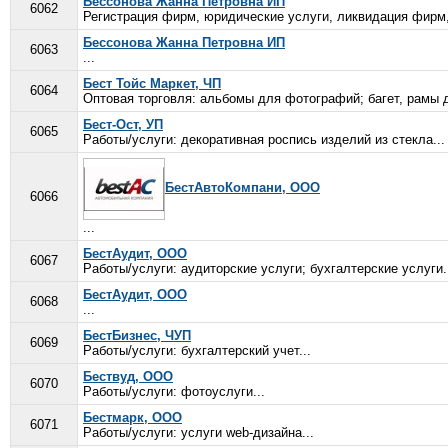
Бессонова Жанна Петровна ИП
6062
Регистрация фирм, юридические услуги, ликвидация фирм,
Бессонова Жанна Петровна ИП
6063
...
Бест Тойс Маркет, ЧП
6064
Оптовая торговля: альбомы для фотографий; багет, рамы д
Бест-Ост, УП
6065
Работы/услуги: декоративная роспись изделий из стекла...
БестАвтоКомпани, ООО
6066
...
БестАудит, ООО
6067
Работы/услуги: аудиторские услуги; бухгалтерские услуги.
БестАудит, ООО
6068
...
БестБизнес, ЧУП
6069
Работы/услуги: бухгалтерский учет...
Бествуд, ООО
6070
Работы/услуги: фотоуслуги...
Бестмарк, ООО
6071
Работы/услуги: услуги web-дизайна...