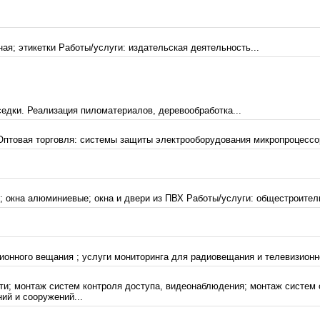
ая; этикетки Работы/услуги: издательская деятельность...
седки. Реализация пиломатериалов, деревообработка...
птовая торговля: системы защиты электрооборудования микропроцессо
 окна алюминиевые; окна и двери из ПВХ Работы/услуги: общестроитель
ионного вещания ; услуги мониторинга для радиовещания и телевизионно
ти; монтаж систем контроля доступа, видеонаблюдения; монтаж систем 
ий и сооружений...