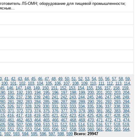
изготовитель Л5-ОМН; оборудование для пищевой промышленности;
ясные...
0
,
41
,
42
,
43
,
44
,
45
,
46
,
47
,
48
,
49
,
50
,
51
,
52
,
53
,
54
,
55
,
56
,
57
,
58
,
59
,
,
100
,
101
,
102
,
103
,
104
,
105
,
106
,
107
,
108
,
109
,
110
,
111
,
112
,
113
,
114
,
45
,
146
,
147
,
148
,
149
,
150
,
151
,
152
,
153
,
154
,
155
,
156
,
157
,
158
,
159
,
190
,
191
,
192
,
193
,
194
,
195
,
196
,
197
,
198
,
199
,
200
,
201
,
202
,
203
,
204
,
235
,
236
,
237
,
238
,
239
,
240
,
241
,
242
,
243
,
244
,
245
,
246
,
247
,
248
,
249
,
280
,
281
,
282
,
283
,
284
,
285
,
286
,
287
,
288
,
289
,
290
,
291
,
292
,
293
,
294
,
325
,
326
,
327
,
328
,
329
,
330
,
331
,
332
,
333
,
334
,
335
,
336
,
337
,
338
,
339
,
370
,
371
,
372
,
373
,
374
,
375
,
376
,
377
,
378
,
379
,
380
,
381
,
382
,
383
,
384
,
415
,
416
,
417
,
418
,
419
,
420
,
421
,
422
,
423
,
424
,
425
,
426
,
427
,
428
,
429
,
460
,
461
,
462
,
463
,
464
,
465
,
466
,
467
,
468
,
469
,
470
,
471
,
472
,
473
,
474
,
505
,
506
,
507
,
508
,
509
,
510
,
511
,
512
,
513
,
514
,
515
,
516
,
517
,
518
,
519
,
550
,
551
,
552
,
553
,
554
,
555
,
556
,
557
,
558
,
559
,
560
,
561
,
562
,
563
,
564
,
1
,
592
,
593
,
594
,
595
,
596
,
597
,
598
,
599
Всего: 29947