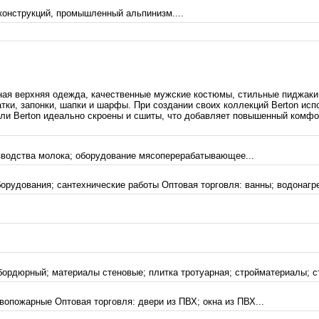
конструкций, промышленный альпинизм....
ая верхняя одежда, качественные мужские костюмы, стильные пиджаки,
тки, запонки, шапки и шарфы. При создании своих коллекций Berton испо
е модели Berton идеально скроены и сшиты, что добавляет повышенный ко
зводства молока; оборудование мясоперерабатывающее...
орудования; сантехнические работы Оптовая торговля: ванны; водонагре
бордюрный; материалы стеновые; плитка тротуарная; стройматериалы; ст
опожарные Оптовая торговля: двери из ПВХ; окна из ПВХ...