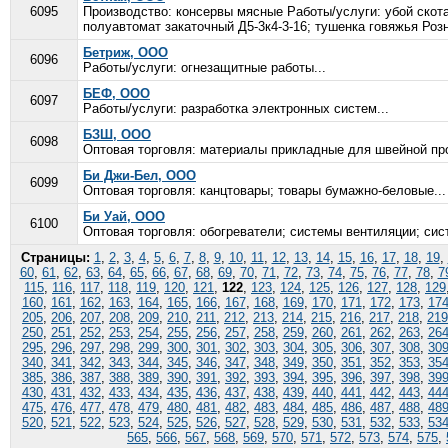
6095
Производство: консервы мясные Работы/услуги: убой ско
полуавтомат закаточный Д5-3к4-3-16; тушенка говяжья Роз
Бетриж, ООО
6096
Работы/услуги: огнезащитные работы...
БЕФ, ООО
6097
Работы/услуги: разработка электронных систем...
БЗШ, ООО
6098
Оптовая торговля: материалы прикладные для швейной пр
Би Джи-Бел, ООО
6099
Оптовая торговля: канцтовары; товары бумажно-беловые...
Би Уай, ООО
6100
Оптовая торговля: обогреватели; системы вентиляции; сис
Страницы:
1
,
2
,
3
,
4
,
5
,
6
,
7
,
8
,
9
,
10
,
11
,
12
,
13
,
14
,
15
,
16
,
17
,
18
,
19
,
60
,
61
,
62
,
63
,
64
,
65
,
66
,
67
,
68
,
69
,
70
,
71
,
72
,
73
,
74
,
75
,
76
,
77
,
78
,
7
115
,
116
,
117
,
118
,
119
,
120
,
121
,
122
,
123
,
124
,
125
,
126
,
127
,
128
,
129
160
,
161
,
162
,
163
,
164
,
165
,
166
,
167
,
168
,
169
,
170
,
171
,
172
,
173
,
17
205
,
206
,
207
,
208
,
209
,
210
,
211
,
212
,
213
,
214
,
215
,
216
,
217
,
218
,
219
250
,
251
,
252
,
253
,
254
,
255
,
256
,
257
,
258
,
259
,
260
,
261
,
262
,
263
,
26
295
,
296
,
297
,
298
,
299
,
300
,
301
,
302
,
303
,
304
,
305
,
306
,
307
,
308
,
30
340
,
341
,
342
,
343
,
344
,
345
,
346
,
347
,
348
,
349
,
350
,
351
,
352
,
353
,
35
385
,
386
,
387
,
388
,
389
,
390
,
391
,
392
,
393
,
394
,
395
,
396
,
397
,
398
,
39
430
,
431
,
432
,
433
,
434
,
435
,
436
,
437
,
438
,
439
,
440
,
441
,
442
,
443
,
44
475
,
476
,
477
,
478
,
479
,
480
,
481
,
482
,
483
,
484
,
485
,
486
,
487
,
488
,
48
520
,
521
,
522
,
523
,
524
,
525
,
526
,
527
,
528
,
529
,
530
,
531
,
532
,
533
,
53
565
,
566
,
567
,
568
,
569
,
570
,
571
,
572
,
573
,
574
,
575
,