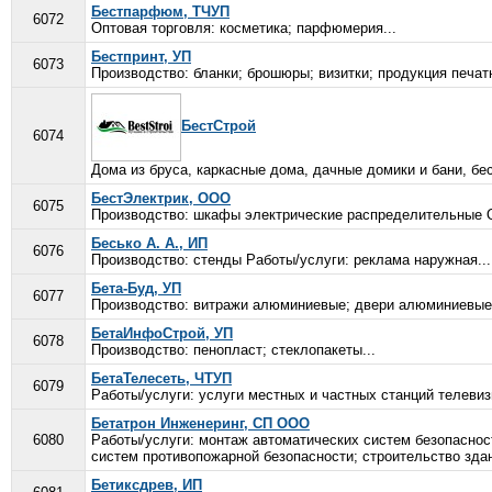
Бестпарфюм, ТЧУП
6072
Оптовая торговля: косметика; парфюмерия...
Бестпринт, УП
6073
Производство: бланки; брошюры; визитки; продукция печатн
БестСтрой
6074
Дома из бруса, каркасные дома, дачные домики и бани, бе
БестЭлектрик, ООО
6075
Производство: шкафы электрические распределительные О
Бесько А. А., ИП
6076
Производство: стенды Работы/услуги: реклама наружная...
Бета-Буд, УП
6077
Производство: витражи алюминиевые; двери алюминиевые;
БетаИнфоСтрой, УП
6078
Производство: пенопласт; стеклопакеты...
БетаТелесеть, ЧТУП
6079
Работы/услуги: услуги местных и частных станций телевиз
Бетатрон Инженеринг, СП ООО
6080
Работы/услуги: монтаж автоматических систем безопаснос
систем противопожарной безопасности; строительство здан
Бетиксдрев, ИП