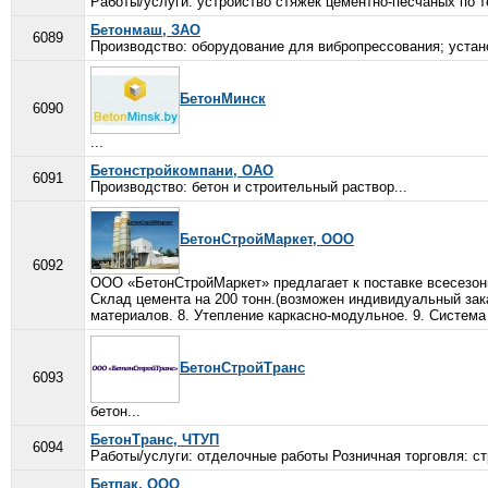
Работы/услуги: устройство стяжек цементно-песчаных по т
Бетонмаш, ЗАО
6089
Производство: оборудование для вибропрессования; устано
БетонМинск
6090
...
Бетонстройкомпани, ОАО
6091
Производство: бетон и строительный раствор...
БетонСтройМаркет, ООО
6092
ООО «БетонСтройМаркет» предлагает к поставке всесезон
Cклад цемента на 200 тонн.(возможен индивидуальный зака
материалов. 8. Утепление каркасно-модульное. 9. Система
БетонСтройТранс
6093
бетон...
БетонТранс, ЧТУП
6094
Работы/услуги: отделочные работы Розничная торговля: ст
Бетпак, ООО