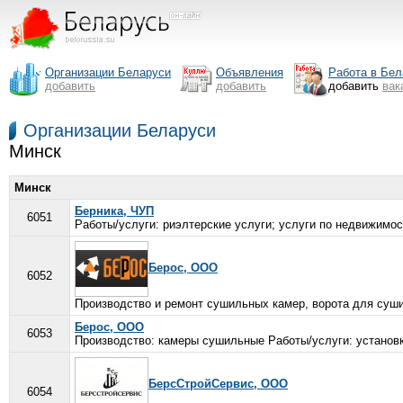
Организации Беларуси
Объявления
Работа в Бел
добавить
добавить
добавить
вак
Организации Беларуси
Минск
Минск
Берника, ЧУП
6051
Работы/услуги: риэлтерские услуги; услуги по недвижимост
Берос, ООО
6052
Производство и ремонт сушильных камер, ворота для суши
Берос, ООО
6053
Производство: камеры сушильные Работы/услуги: установк
БерсСтройСервис, ООО
6054