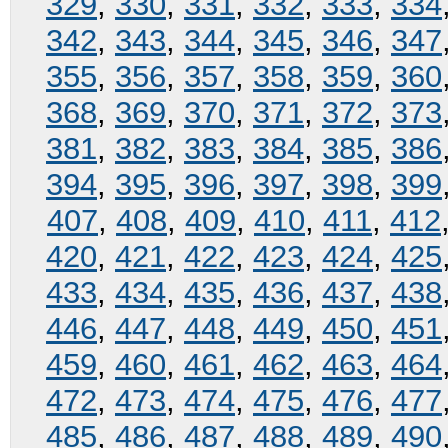
329
,
330
,
331
,
332
,
333
,
334
342
,
343
,
344
,
345
,
346
,
347
355
,
356
,
357
,
358
,
359
,
360
368
,
369
,
370
,
371
,
372
,
373
381
,
382
,
383
,
384
,
385
,
386
394
,
395
,
396
,
397
,
398
,
399
407
,
408
,
409
,
410
,
411
,
412
420
,
421
,
422
,
423
,
424
,
425
433
,
434
,
435
,
436
,
437
,
438
446
,
447
,
448
,
449
,
450
,
451
459
,
460
,
461
,
462
,
463
,
464
472
,
473
,
474
,
475
,
476
,
477
485
,
486
,
487
,
488
,
489
,
490