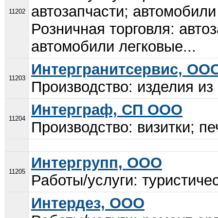
автозапчасти; автомобили
11202
Розничная торговля: авто
автомобили легковые...
Интергранитсервис, ОО
11203
Производство: изделия из 
Интерграф, СП ООО
11204
Производство: визитки; пе
Интергрупп, ООО
11205
Работы/услуги: туристичес
Интердез, ООО