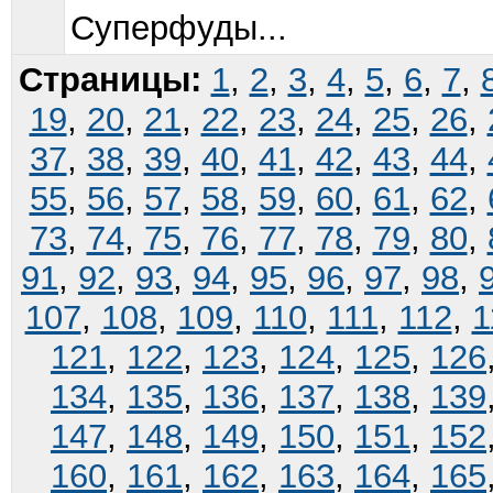
Суперфуды...
Страницы:
1
,
2
,
3
,
4
,
5
,
6
,
7
,
19
,
20
,
21
,
22
,
23
,
24
,
25
,
26
,
37
,
38
,
39
,
40
,
41
,
42
,
43
,
44
,
55
,
56
,
57
,
58
,
59
,
60
,
61
,
62
,
73
,
74
,
75
,
76
,
77
,
78
,
79
,
80
,
91
,
92
,
93
,
94
,
95
,
96
,
97
,
98
,
107
,
108
,
109
,
110
,
111
,
112
,
1
121
,
122
,
123
,
124
,
125
,
126
134
,
135
,
136
,
137
,
138
,
139
147
,
148
,
149
,
150
,
151
,
152
160
,
161
,
162
,
163
,
164
,
165