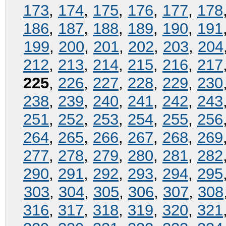
173
,
174
,
175
,
176
,
177
,
178
186
,
187
,
188
,
189
,
190
,
191
199
,
200
,
201
,
202
,
203
,
204
212
,
213
,
214
,
215
,
216
,
217
225
,
226
,
227
,
228
,
229
,
230
238
,
239
,
240
,
241
,
242
,
243
251
,
252
,
253
,
254
,
255
,
256
264
,
265
,
266
,
267
,
268
,
269
277
,
278
,
279
,
280
,
281
,
282
290
,
291
,
292
,
293
,
294
,
295
303
,
304
,
305
,
306
,
307
,
308
316
,
317
,
318
,
319
,
320
,
321