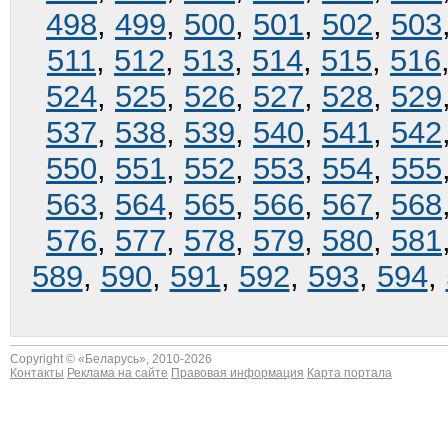
498
,
499
,
500
,
501
,
502
,
503
511
,
512
,
513
,
514
,
515
,
516
524
,
525
,
526
,
527
,
528
,
529
537
,
538
,
539
,
540
,
541
,
542
550
,
551
,
552
,
553
,
554
,
555
563
,
564
,
565
,
566
,
567
,
568
576
,
577
,
578
,
579
,
580
,
581
589
,
590
,
591
,
592
,
593
,
594
,
Copyright © «
Беларусь
», 2010-2026
Контакты
Реклама на сайте
Правовая информация
Карта портала