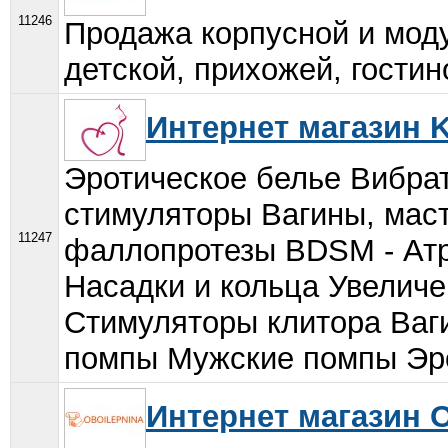
11246
Продажа корпусной и моду
детской, прихожей, гостино
Интернет магазин K
Эротическое белье Вибр
стимуляторы Вагины, мас
11247
фаллопротезы BDSM - Атр
Насадки и кольца Увелич
Стимуляторы клитора Ва
помпы Мужские помпы Эро
Интернет магазин O