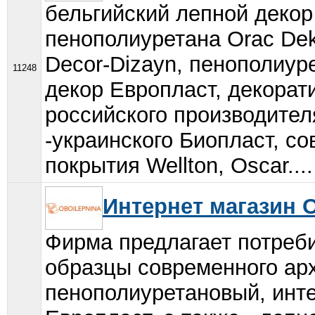
бельгийский лепной декор
пенополиуретана Orac Dek
Decor-Dizayn, пенополиу
11248
декор Европласт, декора
российского производите
-украинского Биопласт, с
покрытия Wellton, Oscar....
Интернет магазин O
Фирма предлагает потреб
образцы современного арх
пенополиуретановый, инт