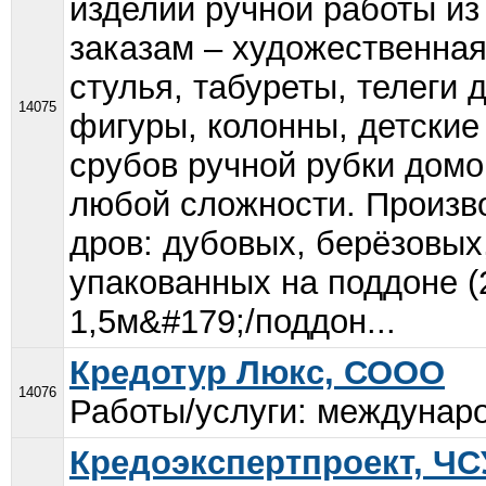
изделий ручной работы и
заказам – художественная
стулья, табуреты, телеги 
14075
фигуры, колонны, детские
срубов ручной рубки домо
любой сложности. Произво
дров: дубовых, берёзовых,
упакованных на поддоне (
1,5м&#179;/поддон...
Кредотур Люкс, СООО
14076
Работы/услуги: междунаро
Кредоэкспертпроект, Ч