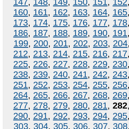
147
,
148
,
149
,
150
,
151
,
152
160
,
161
,
162
,
163
,
164
,
165
173
,
174
,
175
,
176
,
177
,
178
186
,
187
,
188
,
189
,
190
,
191
199
,
200
,
201
,
202
,
203
,
204
212
,
213
,
214
,
215
,
216
,
217
225
,
226
,
227
,
228
,
229
,
230
238
,
239
,
240
,
241
,
242
,
243
251
,
252
,
253
,
254
,
255
,
256
264
,
265
,
266
,
267
,
268
,
269
277
,
278
,
279
,
280
,
281
,
282
290
,
291
,
292
,
293
,
294
,
295
303
,
304
,
305
,
306
,
307
,
308