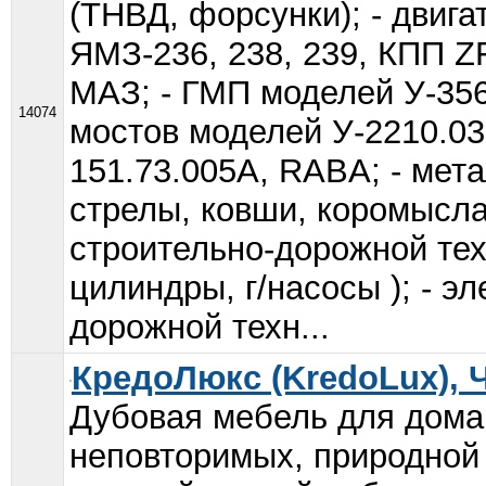
(ТНВД, форсунки); - двиг
ЯМЗ-236, 238, 239, КПП 
МАЗ; - ГМП моделей У-3561
14074
мостов моделей У-2210.03,
151.73.005А, RABA; - мет
стрелы, ковши, коромысла,
строительно-дорожной техн
цилиндры, г/насосы ); - э
дорожной техн...
КредоЛюкс (KredoLux), 
Дубовая мебель для дома 
неповторимых, природной