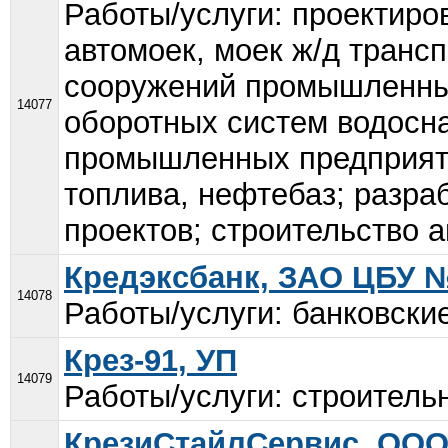
Работы/услуги: проектиро
автомоек, моек ж/д транс
сооружений промышленных
14077
оборотных систем водосн
промышленных предприяти
топлива, нефтебаз; разра
проектов; строительство а
Кредэксбанк, ЗАО ЦБУ 
14078
Работы/услуги: банковские
Крез-91, УП
14079
Работы/услуги: строитель
КрезиСтайлСервис, ОО