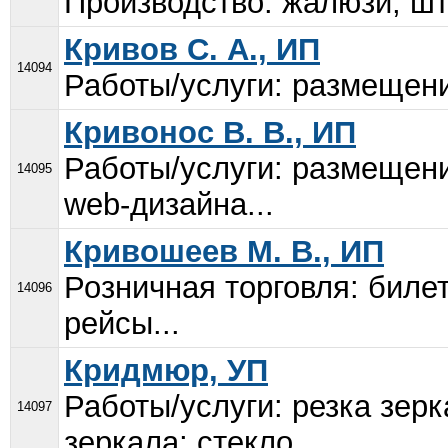
Производство: жалюзи; шт
Кривов С. А., ИП
14094
Работы/услуги: размещени
Кривонос В. В., ИП
Работы/услуги: размещени
14095
web-дизайна...
Кривошеев М. В., ИП
Розничная торговля: бил
14096
рейсы...
Кридмюр, УП
Работы/услуги: резка зерк
14097
зеркала; стекло...