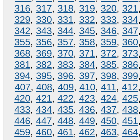
316
,
317
,
318
,
319
,
320
,
321
329
,
330
,
331
,
332
,
333
,
334
342
,
343
,
344
,
345
,
346
,
347
355
,
356
,
357
,
358
,
359
,
360
368
,
369
,
370
,
371
,
372
,
373
381
,
382
,
383
,
384
,
385
,
386
394
,
395
,
396
,
397
,
398
,
399
407
,
408
,
409
,
410
,
411
,
412
420
,
421
,
422
,
423
,
424
,
425
433
,
434
,
435
,
436
,
437
,
438
446
,
447
,
448
,
449
,
450
,
451
459
,
460
,
461
,
462
,
463
,
464