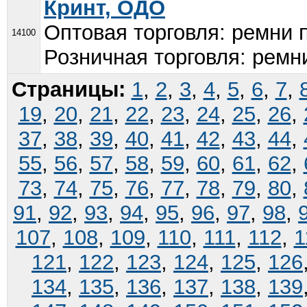
Кринт, ОДО
Оптовая торговля: ремни
14100
Розничная торговля: рем
Страницы:
1
,
2
,
3
,
4
,
5
,
6
,
7
,
19
,
20
,
21
,
22
,
23
,
24
,
25
,
26
,
37
,
38
,
39
,
40
,
41
,
42
,
43
,
44
,
55
,
56
,
57
,
58
,
59
,
60
,
61
,
62
,
73
,
74
,
75
,
76
,
77
,
78
,
79
,
80
,
91
,
92
,
93
,
94
,
95
,
96
,
97
,
98
,
107
,
108
,
109
,
110
,
111
,
112
,
1
121
,
122
,
123
,
124
,
125
,
126
134
,
135
,
136
,
137
,
138
,
139