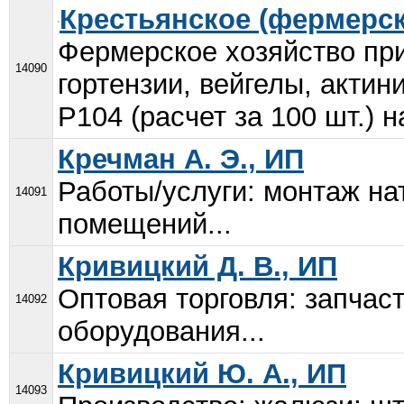
Крестьянское (фермерск
Фермерское хозяйство при
14090
гортензии, вейгелы, актин
Р104 (расчет за 100 шт.) н
Кречман А. Э., ИП
Работы/услуги: монтаж на
14091
помещений...
Кривицкий Д. В., ИП
Оптовая торговля: запчас
14092
оборудования...
Кривицкий Ю. А., ИП
14093