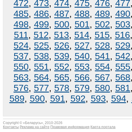
472
,
473
,
474
,
475
,
476
,
477
485
,
486
,
487
,
488
,
489
,
490
498
,
499
,
500
,
501
,
502
,
503
511
,
512
,
513
,
514
,
515
,
516
524
,
525
,
526
,
527
,
528
,
529
537
,
538
,
539
,
540
,
541
,
542
550
,
551
,
552
,
553
,
554
,
555
563
,
564
,
565
,
566
,
567
,
568
576
,
577
,
578
,
579
,
580
,
581
589
,
590
,
591
,
592
,
593
,
594
,
Copyright © «
Беларусь
», 2010-2026
Контакты
Реклама на сайте
Правовая информация
Карта портала