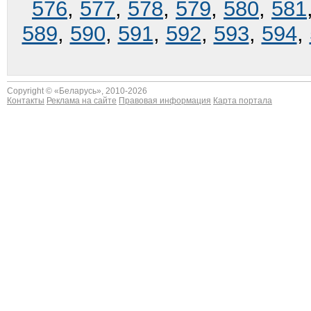
576
,
577
,
578
,
579
,
580
,
581
589
,
590
,
591
,
592
,
593
,
594
,
Copyright © «
Беларусь
», 2010-2026
Контакты
Реклама на сайте
Правовая информация
Карта портала