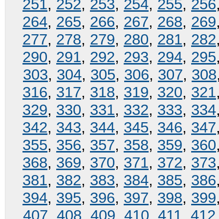
251
,
252
,
253
,
254
,
255
,
256
264
,
265
,
266
,
267
,
268
,
269
277
,
278
,
279
,
280
,
281
,
282
290
,
291
,
292
,
293
,
294
,
295
303
,
304
,
305
,
306
,
307
,
308
316
,
317
,
318
,
319
,
320
,
321
329
,
330
,
331
,
332
,
333
,
334
342
,
343
,
344
,
345
,
346
,
347
355
,
356
,
357
,
358
,
359
,
360
368
,
369
,
370
,
371
,
372
,
373
381
,
382
,
383
,
384
,
385
,
386
394
,
395
,
396
,
397
,
398
,
399
407
,
408
,
409
,
410
,
411
,
412