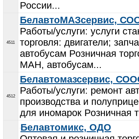
России...
БелавтоМАЗсервис, СО
Работы/услуги: услуги ст
торговля: двигатели; зап
4511
автобусам Розничная торг
МАН, автобусам...
Белавтомазсервис, СОО
Работы/услуги: ремонт ав
4512
производства и полуприце
для иномарок Розничная то
Белавтомикс, ОДО
Оптовая и розничная торг