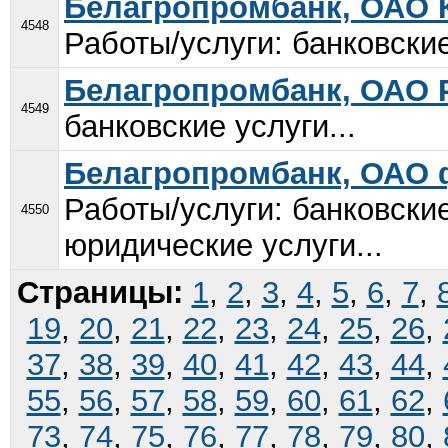
Белагропромбанк, ОАО 
4548
Работы/услуги: банковские
Белагропромбанк, ОАО
4549
банковские услуги...
Белагропромбанк, ОАО 
Работы/услуги: банковски
4550
юридические услуги...
Страницы:
1
,
2
,
3
,
4
,
5
,
6
,
7
,
19
,
20
,
21
,
22
,
23
,
24
,
25
,
26
,
37
,
38
,
39
,
40
,
41
,
42
,
43
,
44
,
55
,
56
,
57
,
58
,
59
,
60
,
61
,
62
,
73
,
74
,
75
,
76
,
77
,
78
,
79
,
80
,