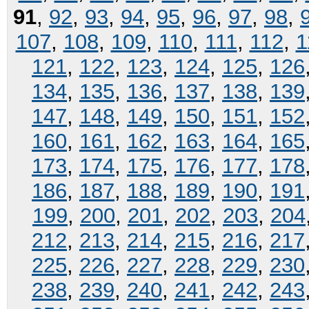
91
,
92
,
93
,
94
,
95
,
96
,
97
,
98
,
107
,
108
,
109
,
110
,
111
,
112
,
1
121
,
122
,
123
,
124
,
125
,
126
134
,
135
,
136
,
137
,
138
,
139
147
,
148
,
149
,
150
,
151
,
152
160
,
161
,
162
,
163
,
164
,
165
173
,
174
,
175
,
176
,
177
,
178
186
,
187
,
188
,
189
,
190
,
191
199
,
200
,
201
,
202
,
203
,
204
212
,
213
,
214
,
215
,
216
,
217
225
,
226
,
227
,
228
,
229
,
230
238
,
239
,
240
,
241
,
242
,
243