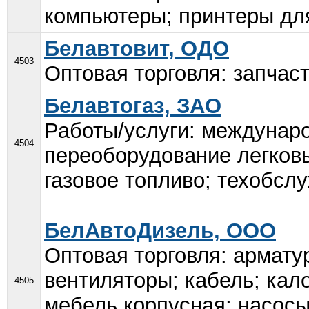
компьютеры; принтеры для
Белавтовит, ОДО
4503
Оптовая торговля: запчаст
Белавтогаз, ЗАО
Работы/услуги: междунар
4504
переоборудование легков
газовое топливо; техобсл
БелАвтоДизель, ООО
Оптовая торговля: армату
вентиляторы; кабель; ка
4505
мебель корпусная; насосы