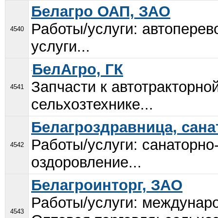
Белагро ОАП, ЗАО
Работы/услуги: автоперев
4540
услуги...
БелАгро, ГК
Запчасти к автотракторной
4541
сельхозтехнике...
Белагроздравница, сана
Работы/услуги: санаторно
4542
оздоровление...
Белагроинторг, ЗАО
Работы/услуги: междунар
4543