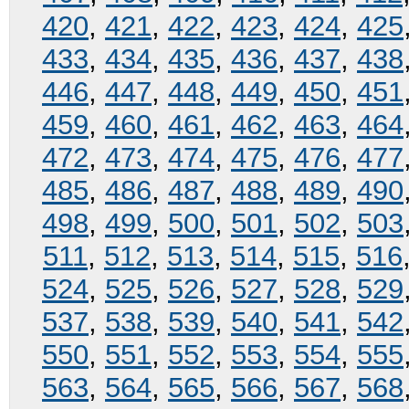
420
,
421
,
422
,
423
,
424
,
425
433
,
434
,
435
,
436
,
437
,
438
446
,
447
,
448
,
449
,
450
,
451
459
,
460
,
461
,
462
,
463
,
464
472
,
473
,
474
,
475
,
476
,
477
485
,
486
,
487
,
488
,
489
,
490
498
,
499
,
500
,
501
,
502
,
503
511
,
512
,
513
,
514
,
515
,
516
524
,
525
,
526
,
527
,
528
,
529
537
,
538
,
539
,
540
,
541
,
542
550
,
551
,
552
,
553
,
554
,
555
563
,
564
,
565
,
566
,
567
,
568