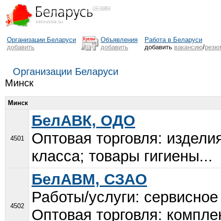
Организации Беларуси
Объявления
Работа в Беларуси
добавить
добавить
добавить
вакансию
/
резю
Организации Беларуси
Минск
Минск
БелАВК, ОДО
Оптовая торговля: издели
4501
класса; товары гигиены...
БелАВМ, СЗАО
Работы/услуги: сервисно
4502
Оптовая торговля: компл