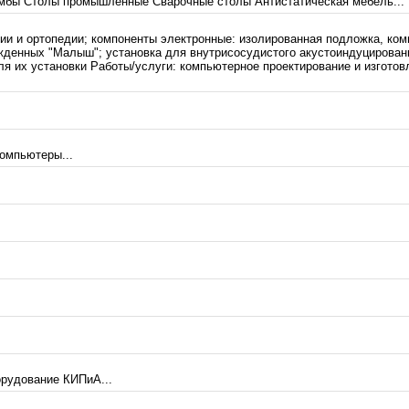
мбы Столы промышленные Сварочные столы Антистатическая мебель...
ии и ортопедии; компоненты электронные: изолированная подложка, ко
ожденных "Малыш"; установка для внутрисосудистого акустоиндуцирова
я их установки Работы/услуги: компьютерное проектирование и изготовл
компьютеры...
орудование КИПиА...