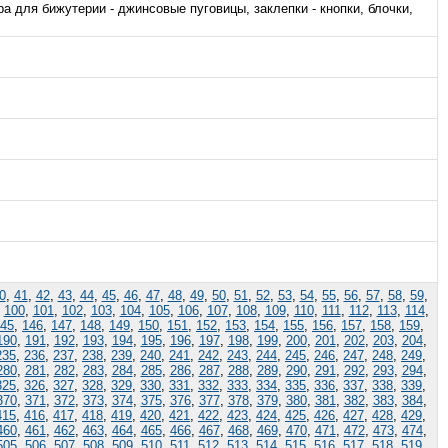
 для бижутерии - джинсовые пуговицы, заклепки - кнопки, блочки,
0
,
41
,
42
,
43
,
44
,
45
,
46
,
47
,
48
,
49
,
50
,
51
,
52
,
53
,
54
,
55
,
56
,
57
,
58
,
59
,
,
100
,
101
,
102
,
103
,
104
,
105
,
106
,
107
,
108
,
109
,
110
,
111
,
112
,
113
,
114
,
45
,
146
,
147
,
148
,
149
,
150
,
151
,
152
,
153
,
154
,
155
,
156
,
157
,
158
,
159
,
190
,
191
,
192
,
193
,
194
,
195
,
196
,
197
,
198
,
199
,
200
,
201
,
202
,
203
,
204
,
235
,
236
,
237
,
238
,
239
,
240
,
241
,
242
,
243
,
244
,
245
,
246
,
247
,
248
,
249
,
280
,
281
,
282
,
283
,
284
,
285
,
286
,
287
,
288
,
289
,
290
,
291
,
292
,
293
,
294
,
325
,
326
,
327
,
328
,
329
,
330
,
331
,
332
,
333
,
334
,
335
,
336
,
337
,
338
,
339
,
370
,
371
,
372
,
373
,
374
,
375
,
376
,
377
,
378
,
379
,
380
,
381
,
382
,
383
,
384
,
415
,
416
,
417
,
418
,
419
,
420
,
421
,
422
,
423
,
424
,
425
,
426
,
427
,
428
,
429
,
460
,
461
,
462
,
463
,
464
,
465
,
466
,
467
,
468
,
469
,
470
,
471
,
472
,
473
,
474
,
505
,
506
,
507
,
508
,
509
,
510
,
511
,
512
,
513
,
514
,
515
,
516
,
517
,
518
,
519
,