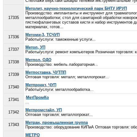
Стеллажи Верстаки Шкафы Тележки инструментальные Ту
Метолит, научно-технологический парк БНТУ ИРУП
Производство: имплантанты и инструмент для травматолог
17335
металлообработки; стол для санитарной обработки новор
пястнофаланговых суставов кисти и набор инструментов дл
материалах, готов...
Метоми-3, ТСЧУП
17336
Работы/услуги: таможенные услуги...
Метоп, УП
17337
Работы/услуги: ремонт компьютеров Розничная торговля: 
Метпол, ОДО
17338
Производство: мебель лабораторная...
Метпоставка, ЧУТПП
17339
Оптовая торговля: металл; металлопрокат...
Метпроект, ЧУП
17340
Работы/услуги: металлообработка...
МетПромКо
17341
...
Метпромстайл, УП
17342
Оптовая торговля: металлопрокат...
Метран, промышленная группа
17343
Производство: оборудование КИПиА Оптовая торговля: об
МЕТРО