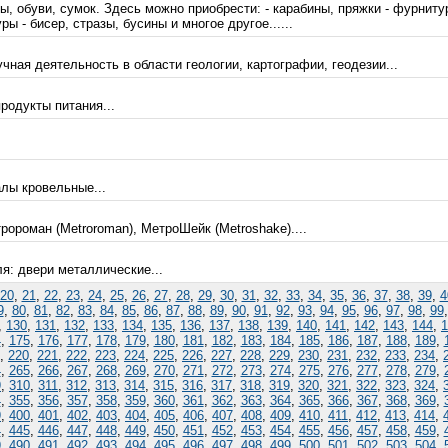
 обуви, сумок. Здесь можно приобрести: - карабины, пряжки - фурнитура
 - бисер, стразы, бусины и многое другое......
чная деятельность в области геологии, картографии, геодезии...
родукты питания...
лы кровельные...
ороман (Metroroman), МетроШейк (Metroshake)....
я: двери металлические...
20
,
21
,
22
,
23
,
24
,
25
,
26
,
27
,
28
,
29
,
30
,
31
,
32
,
33
,
34
,
35
,
36
,
37
,
38
,
39
,
4
9
,
80
,
81
,
82
,
83
,
84
,
85
,
86
,
87
,
88
,
89
,
90
,
91
,
92
,
93
,
94
,
95
,
96
,
97
,
98
,
99
,
130
,
131
,
132
,
133
,
134
,
135
,
136
,
137
,
138
,
139
,
140
,
141
,
142
,
143
,
144
,
1
4
,
175
,
176
,
177
,
178
,
179
,
180
,
181
,
182
,
183
,
184
,
185
,
186
,
187
,
188
,
189
,
,
220
,
221
,
222
,
223
,
224
,
225
,
226
,
227
,
228
,
229
,
230
,
231
,
232
,
233
,
234
,
4
,
265
,
266
,
267
,
268
,
269
,
270
,
271
,
272
,
273
,
274
,
275
,
276
,
277
,
278
,
279
,
9
,
310
,
311
,
312
,
313
,
314
,
315
,
316
,
317
,
318
,
319
,
320
,
321
,
322
,
323
,
324
,
4
,
355
,
356
,
357
,
358
,
359
,
360
,
361
,
362
,
363
,
364
,
365
,
366
,
367
,
368
,
369
,
9
,
400
,
401
,
402
,
403
,
404
,
405
,
406
,
407
,
408
,
409
,
410
,
411
,
412
,
413
,
414
,
4
,
445
,
446
,
447
,
448
,
449
,
450
,
451
,
452
,
453
,
454
,
455
,
456
,
457
,
458
,
459
,
9
,
490
,
491
,
492
,
493
,
494
,
495
,
496
,
497
,
498
,
499
,
500
,
501
,
502
,
503
,
504
,