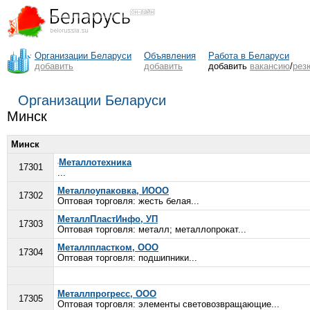
Организации Беларуси
Объявления
Работа в Беларуси
добавить
добавить
добавить
вакансию
/
рез
Организации Беларуси
Минск
Минск
Металлотехника
17301
...
Металлоупаковка, ИООО
17302
Оптовая торговля: жесть белая...
МеталлПластИнфо, УП
17303
Оптовая торговля: металл; металлопрокат...
Металлпластком, ООО
17304
Оптовая торговля: подшипники...
Металлпрогресс, ООО
17305
Оптовая торговля: элементы световозвращающие...