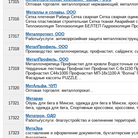
17315
Оптовая торговля: металлопрокат нержавеющий; металлопр
Металлы и сплавы, ООО
Сетка плетеная Рабица Сетка сварная Сетка сварная оцин
17316
Сетка пластиковая строительная Сетка тканая Аварийная
Теплоизоляция Теплоизоляция БЕЛТЕП Гидроизоляция Пров
Металпротект, ООО
17317
Работы/услуги: антикоррозийная защита металлоконструкци
МеталПрофиль, ООО
17318
Производство: металлочерепица; профнастил; сайдинги; с
МеталПрофиль, ООО
Металлочерепица Профнастил для кровли Водосточные си
17319
Чердачные лестницы Профнастил Профнастил С-8х1150 П
Профнастил С44х1000 Профнастил МП-18х1100-А “Волна” 
Фасадные кассеты PUZZLE...
МетАльфа, ЧУП
17320
Оптовая торговля: металлопрокат...
Метаран
17321
Обувь для бега в Минске, одежда для бега в Минске, кросс
бега, одежда для бега, Спортивные кроссовки, кроссовки, 
Метатрон, ОДО
17322
Работы/услуги: благоустройство и озеленение территорий;
МетаЭра
17323
составление и оформление документов, бухгалтерские ус
бухгалтера...