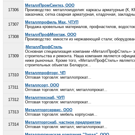
МеталлПромСинтез, ООО
17306
Производство: металлоизделия: каркасы арматурные (К, КР
заказчика; сетка сварная арматурная, кладочная, закладные
Металлпрофиль Мах, ЧТУП
17307
Продажа кровельных материалов, профнастилов, водостоко
МеталлПрофМонтаж, ООО
17308
Производство: емкости из нержавеющей стали; оборудован
МеталлПрофСтиль
Основная специализация компании «МеталлПрофСтиль»- эт
17309
строительства и ремонта. Наша компания является офици
ниже рыночных. Кроме того, «МеталлПрофСтиль» являетс
строительных объектах Беларуси...
Металлпрофторг, ЧП
17310
Оптовая торговля: металлопрокат...
Металлсорт, ООО
17311
Оптовая торговля: металл; металлопрокат...
Металлтехснаб, ЧУП
17312
Оптовая торговля: металлопрокат...
Металлторгсервис, ООО
17313
Оптовая торговля: мебель корпусная...
Металлторгснаб, частное предприятие
17314
Оптовая торговля: металл; металлопрокат...
Металлургическая компания "Запад", ООО