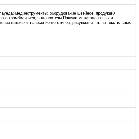
мпаунда; мединструменты; оборудование швейное; продукция
нного трамболизиса; эндопротезы Пашука межфаланговых и
ение вышивки; нанесение логотипов, рисунков и т.п. на текстильных