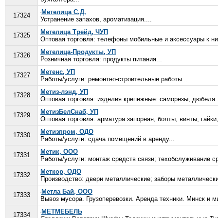
Метелица С.Д.
17324
Устранение запахов, ароматизация....
Метелица Трейд, ЧУП
17325
Оптовая торговля: телефоны мобильные и аксессуары к ни
Метелица-Продукты, УП
17326
Розничная торговля: продукты питания...
Метенс, УП
17327
Работы/услуги: ремонтно-строительные работы...
Метиз-лэнд, УП
17328
Оптовая торговля: изделия крепежные: саморезы, дюбеля..
МетизБелСнаб, УП
17329
Оптовая торговля: арматура запорная; болты; винты; гайки
Метизпром, ОДО
17330
Работы/услуги: сдача помещений в аренду...
Метик, ООО
17331
Работы/услуги: монтаж средств связи; техобслуживание ср
Меткор, ОДО
17332
Производство: двери металлические; заборы металлически
Метла Бай, ООО
17333
Вывоз мусора. Грузоперевозки. Аренда техники. Минск и ми
МЕТМЕБЕЛЬ
17334