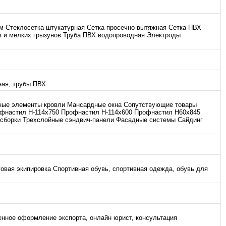
ем Стеклосетка штукатурная Сетка просечно-вытяжная Сетка ПВХ
в и мелких грызунов Труба ПВХ водопроводная Электроды
ая; трубы ПВХ...
ные элементы кровли Мансардные окна Сопутствующие товары
фнастил Н-114х750 Профнастил Н-114х600 Профнастил Н60х845
сборки Трехслойные сэндвич-панели Фасадные системы Сайдинг
еговая экипировка Спортивная обувь, спортивная одежда, обувь для
нное оформление экспорта, онлайн юрист, консультация