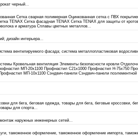
окат черный...
кованная Сетка сварная полимерная Оцинкованная сетка с ПВХ покрыти
 сетка TENAX Сетка фасадная TENAX Сетка TENAX для защиты от крото
олока и арматура Сплавы цветных металлов...
й; дизайн интерьера...
истема вентилируемого фасада; система металлопластиковая водосливн
стемы Кровельная вентиляция Элементы безопасности кровли Отделоч
рофнастил МП-20х1100 Профнастил С21х1000 Профнастил H-75х750 Про
Профнастил МП-10х1100 Сэндвич-панели Сэндвич-панели поэлементной 
овки для бега, беговая одежда, товары для бега, беговые кроссовки, б
товары для спорта...
 монтаж наружных инженерных сетей...
луги, таможенное оформление, таможенное оформление импорта, таможе