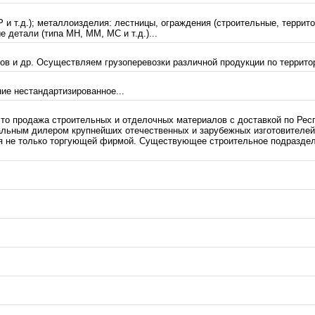
 и т.д.); металлоизделия: лестницы, ограждения (строительные, террит
 детали (типа МН, ММ, МС и т.д.)...
в и др. Осуществляем грузоперевозки различной продукции по территор
ие нестандартизированное...
о продажа строительных и отделочных материалов с доставкой по Респ
альным дилером крупнейших отечественных и зарубежных изготовителей,
я не только торгующей фирмой. Существующее строительное подраздел