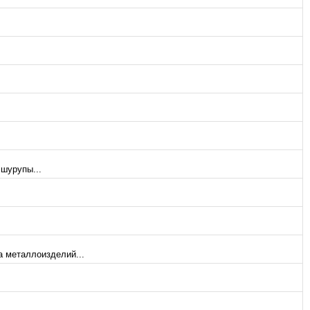
 шурупы...
а металлоизделий...