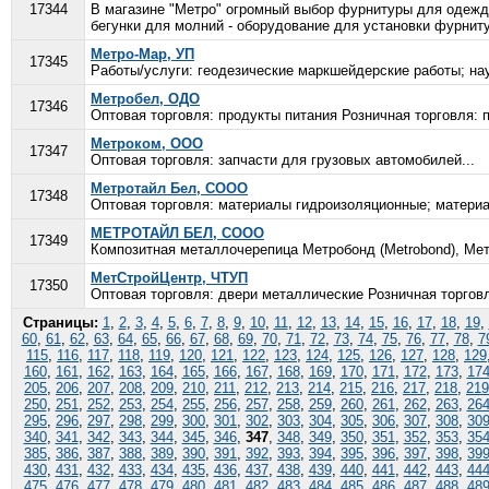
17344
В магазине "Метро" огромный выбор фурнитуры для одежды,
бегунки для молний - оборудование для установки фурнитуры
Метро-Мар, УП
17345
Работы/услуги: геодезические маркшейдерские работы; нау
Метробел, ОДО
17346
Оптовая торговля: продукты питания Розничная торговля: п
Метроком, ООО
17347
Оптовая торговля: запчасти для грузовых автомобилей...
Метротайл Бел, СООО
17348
Оптовая торговля: материалы гидроизоляционные; материа
МЕТРОТАЙЛ БЕЛ, СООО
17349
Композитная металлочерепица Метробонд (Metrobond), Метр
МетСтройЦентр, ЧТУП
17350
Оптовая торговля: двери металлические Розничная торговл
Страницы:
1
,
2
,
3
,
4
,
5
,
6
,
7
,
8
,
9
,
10
,
11
,
12
,
13
,
14
,
15
,
16
,
17
,
18
,
19
,
60
,
61
,
62
,
63
,
64
,
65
,
66
,
67
,
68
,
69
,
70
,
71
,
72
,
73
,
74
,
75
,
76
,
77
,
78
,
7
115
,
116
,
117
,
118
,
119
,
120
,
121
,
122
,
123
,
124
,
125
,
126
,
127
,
128
,
129
160
,
161
,
162
,
163
,
164
,
165
,
166
,
167
,
168
,
169
,
170
,
171
,
172
,
173
,
17
205
,
206
,
207
,
208
,
209
,
210
,
211
,
212
,
213
,
214
,
215
,
216
,
217
,
218
,
219
250
,
251
,
252
,
253
,
254
,
255
,
256
,
257
,
258
,
259
,
260
,
261
,
262
,
263
,
26
295
,
296
,
297
,
298
,
299
,
300
,
301
,
302
,
303
,
304
,
305
,
306
,
307
,
308
,
30
340
,
341
,
342
,
343
,
344
,
345
,
346
,
347
,
348
,
349
,
350
,
351
,
352
,
353
,
35
385
,
386
,
387
,
388
,
389
,
390
,
391
,
392
,
393
,
394
,
395
,
396
,
397
,
398
,
39
430
,
431
,
432
,
433
,
434
,
435
,
436
,
437
,
438
,
439
,
440
,
441
,
442
,
443
,
44
475
,
476
,
477
,
478
,
479
,
480
,
481
,
482
,
483
,
484
,
485
,
486
,
487
,
488
,
48