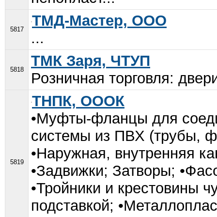
ТМД-Мастер, ООО
5817
...
ТМК Заря, ЧТУП
5818
Розничная торговля: двери
ТНПК, ОООК
•Муфты-фланцы для соеди
системы из ПВХ (трубы, ф
•Наружная, внутренняя ка
5819
•Задвижки; Затворы; •Фа
•Тройники и крестовины 
подставкой; •Металлопла