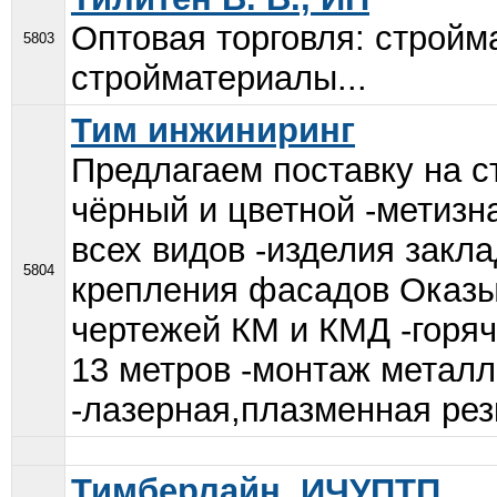
Оптовая торговля: стройм
5803
стройматериалы...
Тим инжиниринг
Предлагаем поставку на с
чёрный и цветной -метизн
всех видов -изделия закл
5804
крепления фасадов Оказыв
чертежей КМ и КМД -горяч
13 метров -монтаж метал
-лазерная,плазменная резк
Тимберлайн, ИЧУПТП