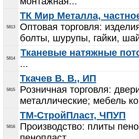
монтажная...
ТК Мир Металла, частно
Оптовая торговля: изделия
5813
болты, шурупы, гайки, шай
Тканевые натяжные пот
5814
...
Ткачев В. В., ИП
Розничная торговля: двер
5815
металлические; мебель ко
ТМ-СтройПласт, ЧПУП
Производство: плиты пено
5816
пенопласт...