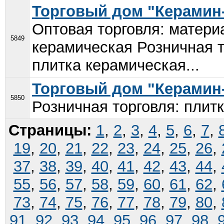
Торговый дом "Керамин
Оптовая торговля: матери
5849
керамическая Розничная т
плитка керамическая...
Торговый дом "Керамин
5850
Розничная торговля: плитк
Страницы:
1
,
2
,
3
,
4
,
5
,
6
,
7
,
19
,
20
,
21
,
22
,
23
,
24
,
25
,
26
,
37
,
38
,
39
,
40
,
41
,
42
,
43
,
44
,
55
,
56
,
57
,
58
,
59
,
60
,
61
,
62
,
73
,
74
,
75
,
76
,
77
,
78
,
79
,
80
,
91
,
92
,
93
,
94
,
95
,
96
,
97
,
98
,