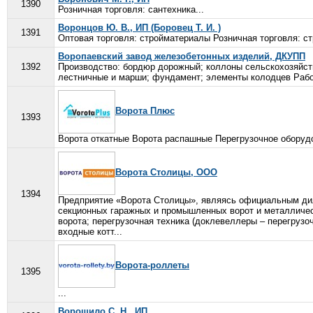
1390
Розничная торговля: сантехника...
Воронцов Ю. В., ИП (Боровец Т. И. )
1391
Оптовая торговля: стройматериалы Розничная торговля: ст
Воропаевский завод железобетонных изделий, ДКУПП
1392
Производство: бордюр дорожный; коллоны сельскохозяйств
лестничные и марши; фундамент; элементы колодцев Работ
Ворота Плюс
1393
Ворота откатные Ворота распашные Перегрузочное оборуд
Ворота Столицы, ООО
1394
Предприятие «Ворота Столицы», являясь официальным дил
секционных гаражных и промышленных ворот и металличес
ворота; перегрузочная техника (доклевеллеры – перегруз
входные котт...
Ворота-роллеты
1395
...
Ворошило С. Н., ИП