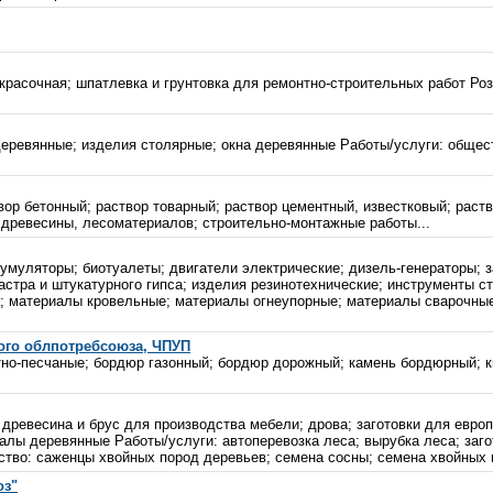
красочная; шпатлевка и грунтовка для ремонтно-строительных работ Ро
 деревянные; изделия столярные; окна деревянные Работы/услуги: обще
ор бетонный; раствор товарный; раствор цементный, известковый; раств
 древесины, лесоматериалов; строительно-монтажные работы...
кумуляторы; биотуалеты; двигатели электрические; дизель-генераторы; 
тра и штукатурного гипса; изделия резинотехнические; инструменты ст
й; материалы кровельные; материалы огнеупорные; материалы сварочные;
ого облпотребсоюза, ЧПУП
тно-песчаные; бордюр газонный; бордюр дорожный; камень бордюрный; к
 древесина и брус для производства мебели; дрова; заготовки для евро
алы деревянные Работы/услуги: автоперевозка леса; вырубка леса; заго
ство: саженцы хвойных пород деревьев; семена сосны; семена хвойных 
оз"