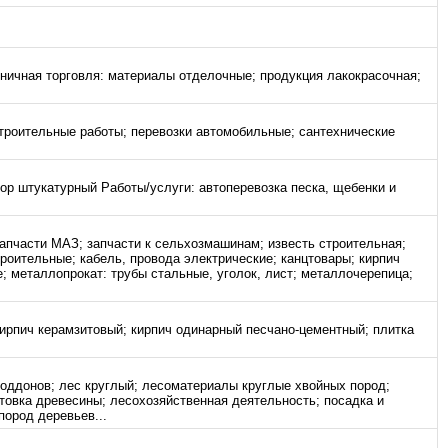
зничная торговля: материалы отделочные; продукция лакокрасочная;
строительные работы; перевозки автомобильные; сантехнические
ор штукатурный Работы/услуги: автоперевозка песка, щебенки и
запчасти МАЗ; запчасти к сельхозмашинам; известь строительная;
роительные; кабель, провода электрические; канцтовары; кирпич
 металлопрокат: трубы стальные, уголок, лист; металлочерепица;
ирпич керамзитовый; кирпич одинарный песчано-цементный; плитка
поддонов; лес круглый; лесоматериалы круглые хвойных пород;
товка древесины; лесохозяйственная деятельность; посадка и
пород деревьев...