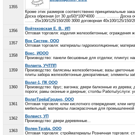
1355
Кроме этих размеров соответственно принципиальные заказ
Доска обрезная (от 30 до50)*100*4000 …..... …....... Доска о
….... 25х100/125/150/200 3000 договорная 40х100/125/150/2
Войтеховская Е. В., ИП
1356
Оптовая торговля: изделия железобетонные; ограждения ж
Вок Систем, ООО
1357
Оптовая торговля: материалы гидроизоляционные; материа
Вокс, ИООО
1358
Производство: панели бесшовные для отделки; плинтус на
Воланта, УЧТПП
1359
Производство: балясины железобетонные; вазы цветочные 
плиты забора железобетонные декоративные; элементы заб
Волат-1, ПК ООО
1360
Производство: брус; вагонка; двери балконные из дерева; 
пороги; рамы оконные и дверные; столбы Работы/услуги: у
ВолатТрейдГродно, ООО
1361
Оптовая торговля: клеи кислотного отверждения; клеи ни
мебельный; материалы лакокрасочные для промышленной от
Волвист, УП
1362
Производство: двери деревянные...
Волен-Трэйд, ООО
1363
Оптовая торговля: стройматериалы Розничная торговля: ст