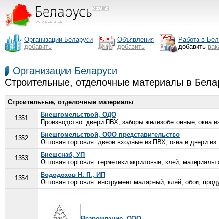
Организации Беларуси
Объявления
Работа в Бел
добавить
добавить
добавить
вак
Организации Беларуси
Строительные, отделочные материалы в Бела
Строительные, отделочные материалы
Внешгомельстрой, ОДО
1351
Производство: двери ПВХ; заборы железобетонные; окна из
Внешгомельстрой, ООО представительство
1352
Оптовая торговля: двери входные из ПВХ; окна и двери из 
Внешснаб, УП
1353
Оптовая торговля: герметики акриловые; клей; материалы 
Вододохов Н. П., ИП
1354
Оптовая торговля: инструмент малярный; клей; обои; прод
Возрождение, ООО