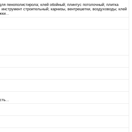
 для пенополистирола; клей обойный; плинтус потолочный; плитка
; инструмент строительный; карнизы, вентрешетки, воздуховоды; клей
ки...
ть...