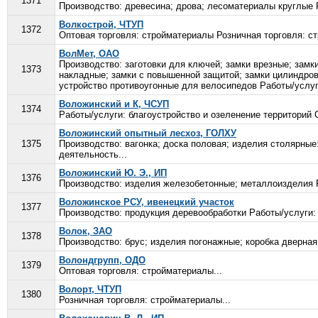
1371
Производство: древесина; дрова; лесоматериалы круглые Р
Волкострой, ЧТУП
1372
Оптовая торговля: стройматериалы Розничная торговля: ст
ВолМет, ОАО
Производство: заготовки для ключей; замки врезные; замк
1373
накладные; замки с повышенной защитой; замки цилиндров
устройство противоугонные для велосипедов Работы/услуг
Воложинский и К, ЧСУП
1374
Работы/услуги: благоустройство и озеленение территорий 
Воложинский опытный лесхоз, ГОЛХУ
1375
Производство: вагонка; доска половая; изделия столярные:
деятельность...
Воложинский Ю. Э., ИП
1376
Производство: изделия железобетонные; металлоизделия 
Воложинское РСУ, ивенецкий участок
1377
Производство: продукция деревообработки Работы/услуги: 
Волок, ЗАО
1378
Производство: брус; изделия погонажные; коробка дверная;
Волондгрупп, ОДО
1379
Оптовая торговля: стройматериалы...
Волорт, ЧТУП
1380
Розничная торговля: стройматериалы...