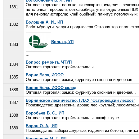
Волохонович В. Л., ИП
Оптовая торговля: вагонка; гипсокартон; изделия крепежн
1381
потолочная; профили; сетка-рабица; углы отделочные ПВХ,
для пенополистирола; клей обойный; плинтус потолочный; 
Волошин А. И., ИП
1382
Работы/услуги: услуги продьюсера Оптовая торговля: стро
Вольха, УП
1383
...
Вопрос ремонта, ЧТУП
1384
Оптовая торговля: стройматериалы...
Ворне Бела, ИООО
1385
Оптовая торговля: замки; фурнитура оконная и дверная...
Ворне Бела, ИООО склад
1386
Оптовая торговля: замки; фурнитура оконная и дверная...
Ворнянское лесничество, ГЛХУ "Островецкий лесхоз"
1387
Производство: древесина; дрова; лес круглый; лесоматери
Воробьев В. С., ИП
1388
Оптовая торговля: стройматериалы; шкафы-купе...
Ворон О. А., ИП
1389
Производство: заборы ажурные; изделия из бетона; плитка 
Воронович М. Г., ИП