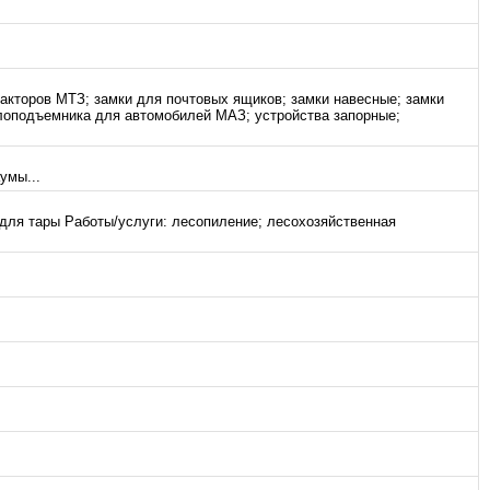
.
ракторов МТЗ; замки для почтовых ящиков; замки навесные; замки
клоподъемника для автомобилей МАЗ; устройства запорные;
умы...
и для тары Работы/услуги: лесопиление; лесохозяйственная