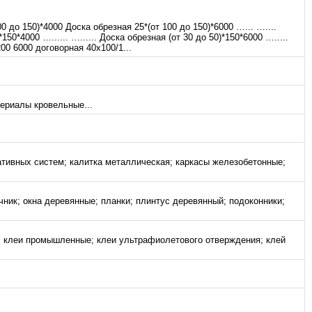
о 150)*4000 Доска обрезная 25*(от 100 до 150)*6000 …... …....
*150*4000 …...... …...... Доска обрезная (от 30 до 50)*150*6000 ….....
00 6000 договорная 40х100/1...
ериалы кровельные...
тивных систем; калитка металлическая; каркасы железобетонные;
чник; окна деревянные; планки; плинтус деревянный; подоконники;
; клеи промышленные; клеи ультрафиолетового отверждения; клей