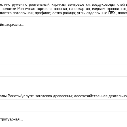
ые; инструмент строительный; карнизы, вентрешетки, воздуховоды; клей
 положки Розничная торговля: вагонка; гипсокартон; изделия крепежные
плитка потолочная; профили; сетка-рабица; углы отделочные ПВХ, полож
йматериалы...
алы Работы/услуги: заготовка древесины; лесохозяйственная деятельнос
тротуарная...