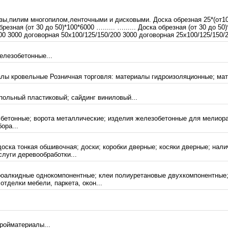
ы,пилим многопилом,ленточными и дисковыми. Доска обрезная 25*(от100 д
брезная (от 30 до 50)*100*6000 …...... …...... Доска обрезная (от 30 до 50)
00 3000 договорная 50х100/125/150/200 3000 договорная 25х100/125/150/2
елезобетонные...
лы кровельные Розничная торговля: материалы гидроизоляционные; мат
польный пластиковый; сайдинг виниловый...
бетонные; ворота металлические; изделия железобетонные для мелиора
ора...
доска тонкая обшивочная; доски; коробки дверные; косяки дверные; нали
слуги деревообработки...
троалкидные однокомпонентные; клеи полиуретановые двухкомпонентные
делки мебели, паркета, окон...
ройматериалы...