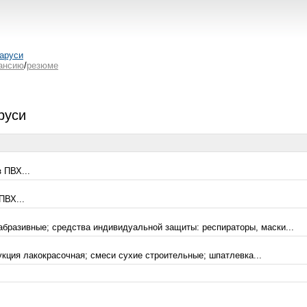
аруси
ансию
/
резюме
руси
 ПВХ...
ПВХ...
абразивные; средства индивидуальной защиты: респираторы, маски...
укция лакокрасочная; смеси сухие строительные; шпатлевка...