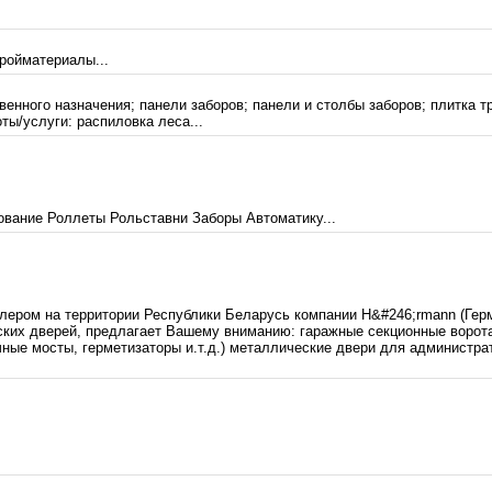
ройматериалы...
енного назначения; панели заборов; панели и столбы заборов; плитка т
ы/услуги: распиловка леса...
ование Роллеты Рольставни Заборы Автоматику...
ером на территории Республики Беларусь компании H&#246;rmann (Герм
ких дверей, предлагает Вашему вниманию: гаражные секционные ворота
очные мосты, герметизаторы и.т.д.) металлические двери для администр