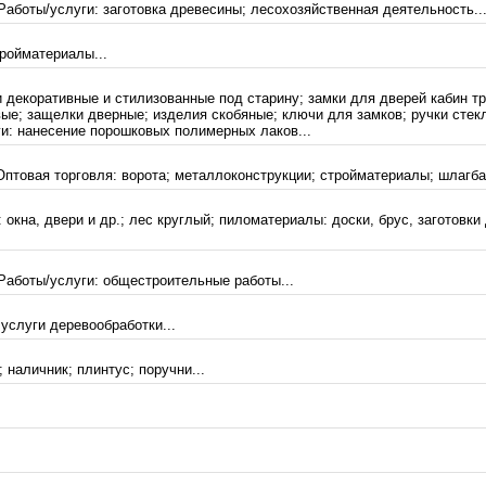
аботы/услуги: заготовка древесины; лесохозяйственная деятельность..
ройматериалы...
и декоративные и стилизованные под старину; замки для дверей кабин т
ые; защелки дверные; изделия скобяные; ключи для замков; ручки сте
и: нанесение порошковых полимерных лаков...
Оптовая торговля: ворота; металлоконструкции; стройматериалы; шлагба
 окна, двери и др.; лес круглый; пиломатериалы: доски, брус, заготовк
Работы/услуги: общестроительные работы...
услуги деревообработки...
 наличник; плинтус; поручни...