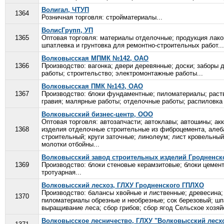
Волигал, ЧТУП
1364
Розничная торговля: стройматериалы...
ВолисГрупп, УП
1365
Оптовая торговля: материалы отделочные; продукция лако
шпатлевка и грунтовка для ремонтно-строительных работ...
Волковысская МПМК №142, ОАО
1366
Производство: вагонка; двери деревянные; доски; заборы
работы; строительство; электромонтажные работы...
Волковысская ПМК №143, ОАО
1367
Производство: блоки фундаментные; пиломатериалы; раств
гравия; малярные работы; отделочные работы; распиловка
Волковысский бизнес-центр, ООО
Оптовая торговля: автозапчасти; автоклавы; автошины; ак
1368
изделия отделочные строительные из фиброцемента, алебас
строительный; круги заточные; линолеум; лист кровельны
молотки отбойны...
Волковысский завод строительных изделий Гродненск
1369
Производство: блоки стеновые керамзитовые; блоки цемен
тротуарная...
Волковысский лесхоз, ГЛХУ Гродненского ГПЛХО
Производство: балансы хвойные и лиственные; древесина;
1370
пиломатериалы обрезные и необрезные; сок березовый; шп
выращивание леса; сбор грибов; сбор ягод Сельское хозяй
Волковысское лесничество, ГЛХУ "Волковысский лесх