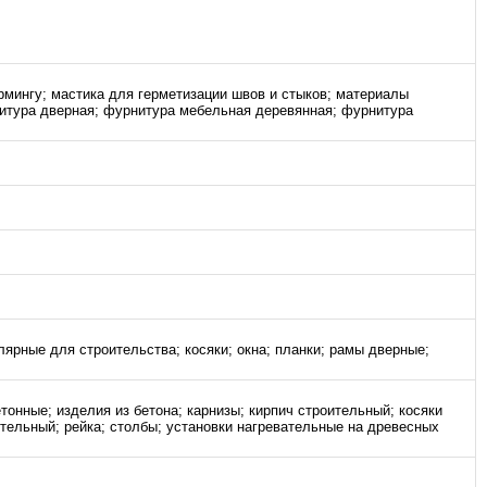
рмингу; мастика для герметизации швов и стыков; материалы
итура дверная; фурнитура мебельная деревянная; фурнитура
лярные для строительства; косяки; окна; планки; рамы дверные;
тонные; изделия из бетона; карнизы; кирпич строительный; косяки
ительный; рейка; столбы; установки нагревательные на древесных