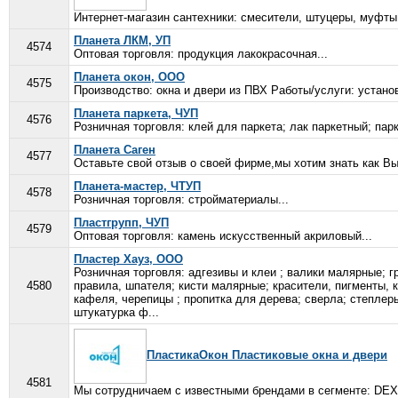
Интернет-магазин сантехники: смесители, штуцеры, муфты,
Планета ЛКМ, УП
4574
Оптовая торговля: продукция лакокрасочная...
Планета окон, ООО
4575
Производство: окна и двери из ПВХ Работы/услуги: установ
Планета паркета, ЧУП
4576
Розничная торговля: клей для паркета; лак паркетный; парк
Планета Саген
4577
Оставьте свой отзыв о своей фирме,мы хотим знать как Вы
Планета-мастер, ЧТУП
4578
Розничная торговля: стройматериалы...
Пластгрупп, ЧУП
4579
Оптовая торговля: камень искусственный акриловый...
Пластер Хауз, ООО
Розничная торговля: адгезивы и клеи ; валики малярные; 
4580
правила, шпателя; кисти малярные; красители, пигменты, к
кафеля, черепицы ; пропитка для дерева; сверла; степлер
штукатурка ф...
ПластикаОкон Пластиковые окна и двери
4581
Мы сотрудничаем с известными брендами в сегменте: DE