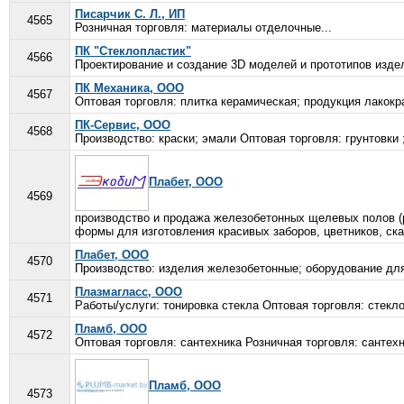
Писарчик С. Л., ИП
4565
Розничная торговля: материалы отделочные...
ПК "Стеклопластик"
4566
Проектирование и создание 3D моделей и прототипов изде
ПК Механика, ООО
4567
Оптовая торговля: плитка керамическая; продукция лакокр
ПК-Сервис, ООО
4568
Производство: краски; эмали Оптовая торговля: грунтовки ;
Плабет, ООО
4569
производство и продажа железобетонных щелевых полов (
формы для изготовления красивых заборов, цветников, скам
Плабет, ООО
4570
Производство: изделия железобетонные; оборудование дл
Плазмагласс, ООО
4571
Работы/услуги: тонировка стекла Оптовая торговля: стекло
Пламб, ООО
4572
Оптовая торговля: сантехника Розничная торговля: сантехн
Пламб, ООО
4573