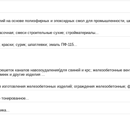
лий на основе полиэфирных и эпоксидных смол для промышленности, шир
асочная; смеси строительные сухие; стройматериалы...
 краски; сурик; шпатлевки; эмаль ПФ-115...
решеток каналов навозоудаления)для свиней и крс; железобетонные ве
еек и другие изделия ...
я изготовления железобетонных изделий; ограждения железобетонные; 
 тонированное...
ика...