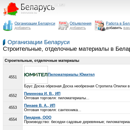
Организации Беларуси
Объявления
Работа в Бел
добавить
добавить
добавить
вак
Организации Беларуси
Строительные, отделочные материалы в Бела
Строительные, отделочные материалы
Пиломатериалы Юмител
4551
Брус Доска обрезная Доска необрезная Стропила Опилки в
Пименова И. В., ИП
4552
Оптовая торговля: пиломатериалы...
Пинаев В. А., ИП
4553
Оптовая торговля: сантехника...
Пиндрев, ООО
4554
Производство: беседки садовые деревянные; пиломатериал