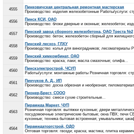
Пинковичская центральная ремонтная мастерская
4555
Производство: изделия железобетонные Работы/услуги: ст
Пинск КСИ, ОАО
4556
Производство: блоки дверные и оконные; железобетон; из
Пинский завод сборного железобетона, ОАО Треста №2
4557
Производство: бетон; железобетон сборный для жилищного 
Пинский лесхоз, ГЛХУ
4558
Производство: колья для виноградников; лесоматериалы Раб
Пинский химкомбинат, ОАО
4559
Производство: краска; лаки; масла смазочные; олифа...
Пинскэлектрострой, ЧСУП
4560
Работы/услуги: монтажные работы Розничная торговля: ст
Пинчуков А. Д., ИП
4561
Производство: доска обрезная и необрезная; пиломатериал
Пионер-Брест, СООО
4562
Производство: смеси сухие строительные...
Пирамида Маркет, ЧУП
Розничная торговля: вытяжки кухонные; двери металлическ
4563
посудомоечные электрические бытовые; окна ПВХ; печи СВ
кухонные; техника бытовая встроенная; умывальники; шка
Пирамидаторгстрой, ОДО
4564
Оптовая торговля: гвозди; краска; мастика; плитка керами