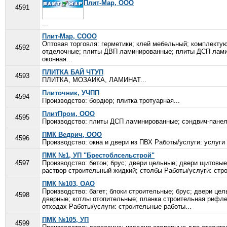
Плит-Мар, ООО
4591
...
Плит-Мар, СООО
Оптовая торговля: герметики; клей мебельный; комплекту
4592
отделочные; плиты ДВП ламинированные; плиты ДСП ламин
оконная...
ПЛИТКА БАЙ ЧТУП
4593
ПЛИТКА, МОЗАИКА, ЛАМИНАТ...
Плиточник, УЧПП
4594
Производство: бордюр; плитка тротуарная...
ПлитПром, ООО
4595
Производство: плиты ДСП ламинированные; сэндвич-пане
ПМК Ведрич, ООО
4596
Производство: окна и двери из ПВХ Работы/услуги: услуги 
ПМК №1, УП "Брестоблсельстрой"
4597
Производство: бетон; брус; двери цельные; двери щитовые
раствор строительный жидкий; столбы Работы/услуги: стро
ПМК №103, ОАО
Производство: багет; блоки строительные; брус; двери це
4598
дверные; котлы отопительные; планка строительная рифлен
отходах Работы/услуги: строительные работы...
ПМК №105, УП
4599