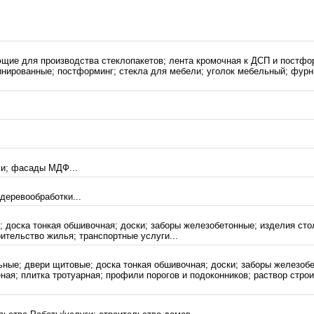
ющие для производства стеклопакетов; лента кромочная к ДСП и постфо
ированные; постформинг; стекла для мебели; уголок мебельный; фурн
ли; фасады МДФ...
деревообработки...
; доска тонкая обшивочная; доски; заборы железобетонные; изделия сто
ительство жилья; транспортные услуги...
льные; двери щитовые; доска тонкая обшивочная; доски; заборы железобе
ая; плитка тротуарная; профили порогов и подоконников; раствор стро