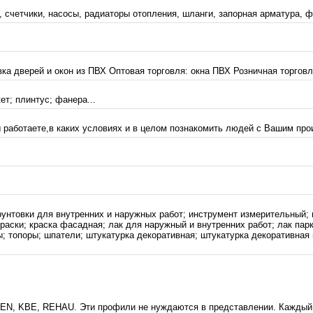
 счетчики, насосы, радиаторы отопления, шланги, запорная арматура, фи
ка дверей и окон из ПВХ Оптовая торговля: окна ПВХ Розничная торговля
ет; плинтус; фанера...
 работаете,в каких условиях и в целом познакомить людей с Вашим прои
грунтовки для внутренних и наружных работ; инструмент измерительный;
раски; краска фасадная; лак для наружный и внутренних работ; лак парк
ы; топоры; шпатели; штукатурка декоративная; штукатурка декоративная
XEN, KBE, REHAU. Эти профили не нуждаются в представлении. Каждый 