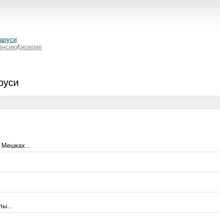
аруси
ансию
/
резюме
руси
 Мешках...
ы...