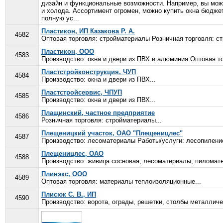
дизайн и функциональные возможности. Например, вы може
и холода. Ассортимент огромен, можно купить окна бюдже
полную ус...
Пластикон, ИП Казакова Р. А.
4582
Оптовая торговля: стройматериалы Розничная торговля: ст
Пластикон, ООО
4583
Производство: окна и двери из ПВХ и алюминия Оптовая то
Пластстройконструкция, ЧУП
4584
Производство: окна и двери из ПВХ...
Пластстройсервис, ЧПУП
4585
Производство: окна и двери из ПВХ...
Плащинский, частное предприятие
4586
Розничная торговля: стройматериалы...
Плещеницкий участок, ОАО "Плещеницлес"
4587
Производство: лесоматериалы Работы/услуги: лесопиление
Плещеницлес, ОАО
4588
Производство: живица сосновая; лесоматериалы; пиломате
Плинэкс, ООО
4589
Оптовая торговля: материалы теплоизоляционные...
Плисюк С. В., ИП
4590
Производство: ворота, ограды, решетки, столбы металличес