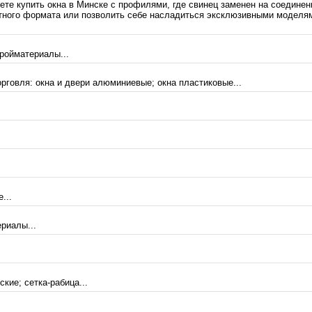
те купить окна в Минске с профилями, где свинец заменен на соединени
тного формата или позволить себе насладиться эксклюзивными моделями
ройматериалы...
рговля: окна и двери алюминиевые; окна пластиковые...
...
риалы...
кие; сетка-рабица...