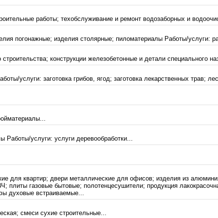
роительные работы; техобслуживание и ремонт водозаборных и водоочис
делия погонажные; изделия столярные; пиломатериалы Работы/услуги: р
строительства; конструкции железобетонные и детали специального наз
оты/услуги: заготовка грибов, ягод; заготовка лекарственных трав; ле
ройматериалы...
ы Работы/услуги: услуги деревообработки...
ие для квартир; двери металлические для офисов; изделия из алюминия
Ч; плиты газовые бытовые; полотенцесушители; продукция лакокрасочн
фы духовые встраиваемые...
ческая; смеси сухие строительные...