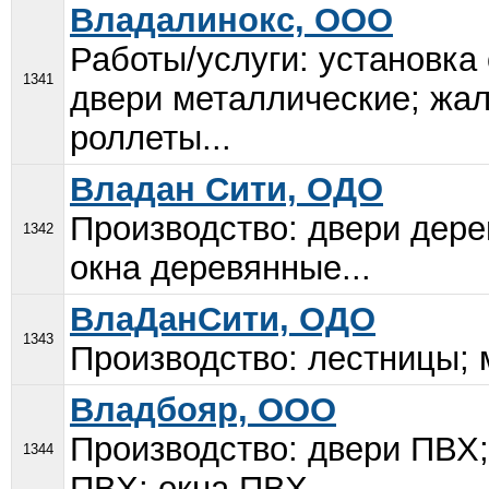
Владалинокс, ООО
Работы/услуги: установка 
1341
двери металлические; жал
роллеты...
Владан Сити, ОДО
Производство: двери дер
1342
окна деревянные...
ВлаДанСити, ОДО
1343
Производство: лестницы; 
Владбояр, ООО
Производство: двери ПВХ;
1344
ПВХ; окна ПВХ...