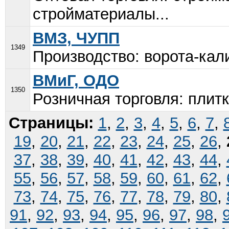
стройматериалы...
ВМЗ, ЧУПП
1349
Производство: ворота-кали
ВМиГ, ОДО
1350
Розничная торговля: плитк
Страницы:
1
,
2
,
3
,
4
,
5
,
6
,
7
,
19
,
20
,
21
,
22
,
23
,
24
,
25
,
26
,
37
,
38
,
39
,
40
,
41
,
42
,
43
,
44
,
55
,
56
,
57
,
58
,
59
,
60
,
61
,
62
,
73
,
74
,
75
,
76
,
77
,
78
,
79
,
80
,
91
,
92
,
93
,
94
,
95
,
96
,
97
,
98
,