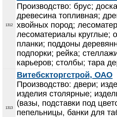
Производство: брус; доск
древесина топливная; др
хвойных пород; лесоматер
1312
лесоматериалы круглые; о
планки; поддоны деревян
подпорки; рейка; стеллажи
карьеров; столбы; тара де
Витебскторгстрой, ОАО
Производство: двери; изд
изделия столярные; издел
(вазы, подставки под цве
1313
пепельницы, банки для та