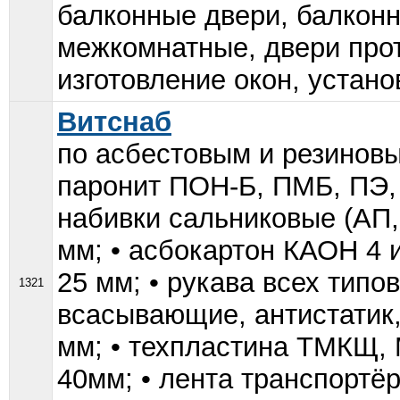
балконные двери, балконн
межкомнатные, двери прот
изготовление окон, установ
Витснаб
по асбестовым и резиновы
паронит ПОН-Б, ПМБ, ПЭ, П
набивки сальниковые (АП,
мм; • асбокартон КАОН 4 
25 мм; • рукава всех типо
1321
всасывающие, антистатик
мм; • техпластина ТМКЩ, 
40мм; • лента транспортёр