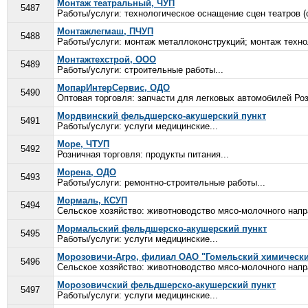
Монтаж театральный, ЧУП
5487
Работы/услуги: технологическое оснащение сцен театров (св
Монтажлегмаш, ПЧУП
5488
Работы/услуги: монтаж металлоконструкций; монтаж техно
Монтажтехстрой, ООО
5489
Работы/услуги: строительные работы...
МопарИнтерСервис, ОДО
5490
Оптовая торговля: запчасти для легковых автомобилей Роз
Мордвинский фельдшерско-акушерский пункт
5491
Работы/услуги: услуги медицинские...
Море, ЧТУП
5492
Розничная торговля: продукты питания...
Морена, ОДО
5493
Работы/услуги: ремонтно-строительные работы...
Мормаль, КСУП
5494
Сельское хозяйство: животноводство мясо-молочного напра
Мормальский фельдшерско-акушерский пункт
5495
Работы/услуги: услуги медицинские...
Морозовичи-Агро, филиал ОАО "Гомельский химически
5496
Сельское хозяйство: животноводство мясо-молочного напра
Морозовичский фельдшерско-акушерский пункт
5497
Работы/услуги: услуги медицинские...