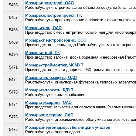
Мозырьпромстрой, ОАО
5466
Работы/услуги: строительство объектов соцкультбыта; ст
Мозырьсельстройпроект, ПК
5467
Работы/услуги: проектирование в области строительства ж
Мозырьсоль, ОАО
5468
Производство: смесь нитритно-посолочная для мясоперера
Мозырьспецстройсервис, ООО
5469
Производство: спецодежда Работы/услуги: монтаж охранно
Мозырьстрой, ПК
5470
Производство: вагонка; доска обрезная и необрезная Работ
Мозырьстроймонтаж, ЧСМУП
5471
Производство: окна и двери из ПВХ; рамы пластиковые для 
Мозырьтеплозащита, ОДО
5472
Работы/услуги: огнеупорная футеровка тепловых агрегатов
Мозырьтеплосеть, КДУП
5473
Работы/услуги: теплоснабжение...
Мозырьтехсервис, ОАО
5474
Производство: запчасти для сельхозмашин (малые механизм
Мозырьхимсервис, ОАО
5475
Работы/услуги: агрохимическое обслуживание хозяйств рай
Мозырьэнергонадзор, Лельчицкий участок
5476
Работы/услуги: энергонадзор...