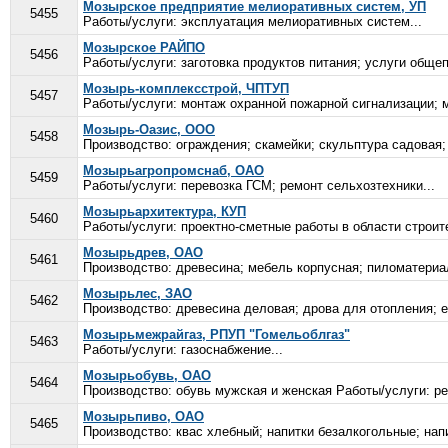
Мозырское предприятие мелиоративных систем, УП
5455
Работы/услуги: эксплуатация мелиоративных систем...
Мозырское РАЙПО
5456
Работы/услуги: заготовка продуктов питания; услуги обще
Мозырь-комплексстрой, ЧПТУП
5457
Работы/услуги: монтаж охранной пожарной сигнализации; м
Мозырь-Оазис, ООО
5458
Производство: ограждения; скамейки; скульптура садовая;
Мозырьагропромснаб, ОАО
5459
Работы/услуги: перевозка ГСМ; ремонт сельхозтехники...
Мозырьархитектура, КУП
5460
Работы/услуги: проектно-сметные работы в области строите
Мозырьдрев, ОАО
5461
Производство: древесина; мебель корпусная; пиломатериа
Мозырьлес, ЗАО
5462
Производство: древесина деловая; дрова для отопления; е
Мозырьмежрайгаз, РПУП "Гомельоблгаз"
5463
Работы/услуги: газоснабжение...
Мозырьобувь, ОАО
5464
Производство: обувь мужская и женская Работы/услуги: ре
Мозырьпиво, ОАО
5465
Производство: квас хлебный; напитки безалкогольные; нап