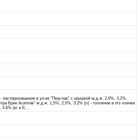
 - пастеризованное в уп-ке "Пюр-пак" с крышкой м.д.ж. 2,5%, 3,2%,
тра Брик Асептик" м.д.ж. 1,5%, 2,5%, 3,2% (л) - топленое в п/э пленке
3,6% (кг и 0,...