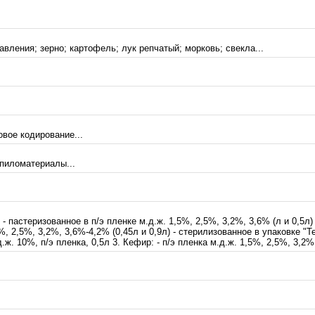
вления; зерно; картофель; лук репчатый; морковь; свекла...
вое кодирование...
 пиломатериалы...
 пастеризованное в п/э пленке м.д.ж. 1,5%, 2,5%, 3,2%, 3,6% (л и 0,5л)
, 2,5%, 3,2%, 3,6%-4,2% (0,45л и 0,9л) - стерилизованное в упаковке "Те
. 10%, п/э пленка, 0,5л 3. Кефир: - п/э пленка м.д.ж. 1,5%, 2,5%, 3,2%, 