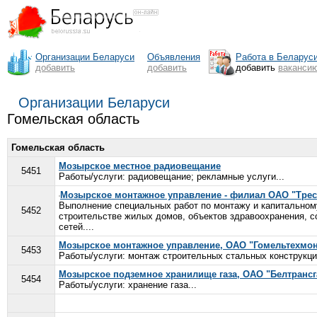
Организации Беларуси
Объявления
Работа в Беларус
добавить
добавить
добавить
ваканси
Организации Беларуси
Гомельская область
Гомельская область
Мозырское местное радиовещание
5451
Работы/услуги: радиовещание; рекламные услуги...
Мозырское монтажное управление - филиал ОАО "Трес
Выполнение специальных работ по монтажу и капитальному
5452
строительстве жилых домов, объектов здравоохранения, с
сетей....
Мозырское монтажное управление, ОАО "Гомельтехмо
5453
Работы/услуги: монтаж строительных стальных конструкций
Мозырское подземное хранилище газа, ОАО "Белтрансг
5454
Работы/услуги: хранение газа...