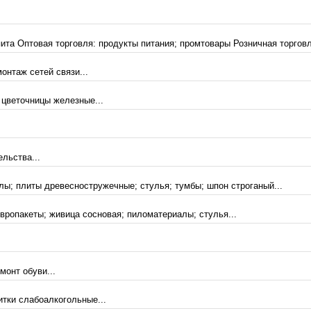
пита Оптовая торговля: продукты питания; промтовары Розничная торговл
онтаж сетей связи...
 цветочницы железные...
льства...
лы; плиты древесностружечные; стулья; тумбы; шпон строганый...
вропакеты; живица сосновая; пиломатериалы; стулья...
монт обуви...
итки слабоалкогольные...