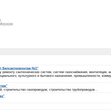
и
ю
/
резюме
т Белсантехмонтаж №1"
 ремонту сантехнических систем, систем газоснабжения, вентиляции, а
оциального, культурного и бытового назначения, промышленности, комму
нтаж"
; строительство газопроводов; строительство трубопроводов...
аз"