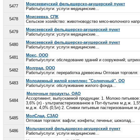
Моисеевичский фельдшерско-акушерский пункт
5477
Работы/услуги: услуги медицинские...
Моисеевка, СПК
5478
Сельское хозяйство: животноводство мясо-молочного напра
Моисеевский фельдшерско-акушерский пункт
5479
Работы/услуги: услуги медицинские...
Моисеевский фельдшерско-акушерский пункт
5480
Работы/услуги: услуги медицинские...
Мокс, ООО
5481
Работы/услуги: обследование зданий и сооружений; штрихо
Молград, ООО
5482
Работы/услуги: переработка древесины Оптовая торговля:
Молодежный жилой комплекс "Солнечный", ОО
5483
Работы/услуги: обслуживание жилого фонда...
Молочные продукты, ОАО
Ассортимент, выпускаемой продукции: 1. Молоко питьевое: -
5484
3,6% (л) - ультрапастеризованное в Пэт-бутылке м.д.ж. 1,5%
м.д.ж. 4,0% (0,5л) 2. Сливки питьевые пастеризованные м.д.ж
МолСлад, СЗАО
5485
Оптовая торговля: вафли; конфеты; печенье; шоколад...
Мольчанский фельдшерско-акушерский пункт
5486
Работы/услуги: услуги медицинские...