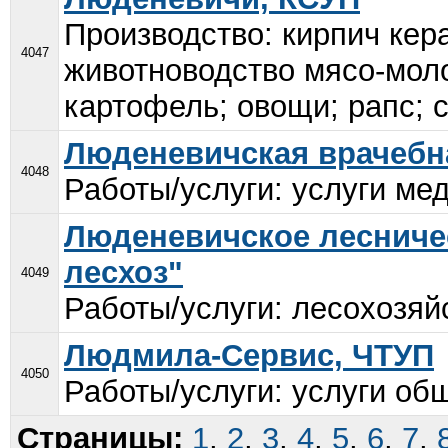
Производство: кирпич кер
4047
животноводство мясо-моло
картофель; овощи; рапс; с
Люденевичская врачебн
4048
Работы/услуги: услуги мед
Люденевичское лесниче
лесхоз"
4049
Работы/услуги: лесохозяй
Людмила-Сервис, ЧТУП
4050
Работы/услуги: услуги общ
Страницы:
1
,
2
,
3
,
4
,
5
,
6
,
7
,