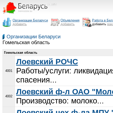
Организации Беларуси
Объявления
Работа в Бел
добавить
добавить
добавить
вак
Организации Беларуси
Гомельская область
Гомельская область
Лоевский РОЧС
Работы/услуги: ликвидаци
4001
спасения...
Лоевский ф-л ОАО "Мол
4002
Производство: молоко...
Лоевский цех ф-ла МПУ 