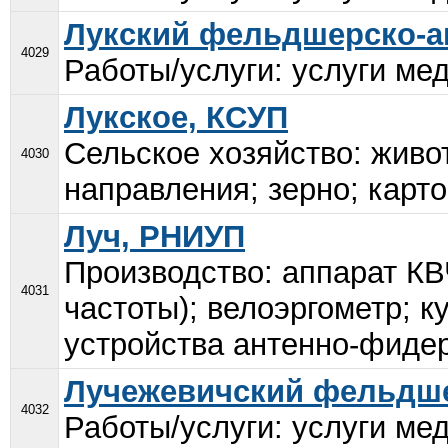
Лукский фельдшерско-а
4029
Работы/услуги: услуги мед
Лукское, КСУП
Сельское хозяйство: живо
4030
направления; зерно; карто
Луч, РНИУП
Производство: аппарат КВ
4031
частоты); велоэргометр; 
устройства антенно-фидер
Лучежевичский фельдше
4032
Работы/услуги: услуги мед