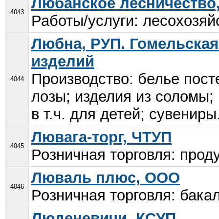
Любанское лесничество,
4043
Работы/услуги: лесохозяй
Любна, РУП. Гомельска
изделий
Производство: белье пост
4044
лозы; изделия из соломы;
в т.ч. для детей; сувениры.
Лювага-торг, ЧТУП
4045
Розничная торговля: проду
Люваль плюс, ООО
4046
Розничная торговля: бакал
Люденевичи, КСУП