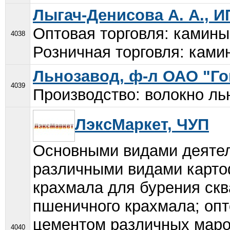
Лыгач-Денисова А. А., И
Оптовая торговля: камины
4038
Розничная торговля: ками
Льнозавод, ф-л ОАО "Г
4039
Производство: волокно льн
ЛэксМаркет, ЧУП
Основными видами деятел
различными видами картоф
крахмала для бурения сква
пшеничного крахмала; опт
цементом различных маро
4040