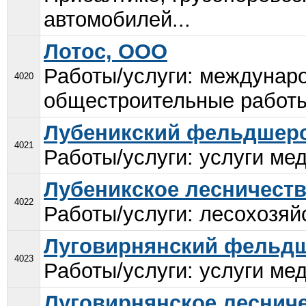
автомобилей...
Лотос, ООО
Работы/услуги: междунар
4020
общестроительные работы;
Лубеникский фельдшерс
4021
Работы/услуги: услуги мед
Лубеникское лесничеств
4022
Работы/услуги: лесохозяй
Луговирнянский фельдш
4023
Работы/услуги: услуги мед
Луговирнянское леснич