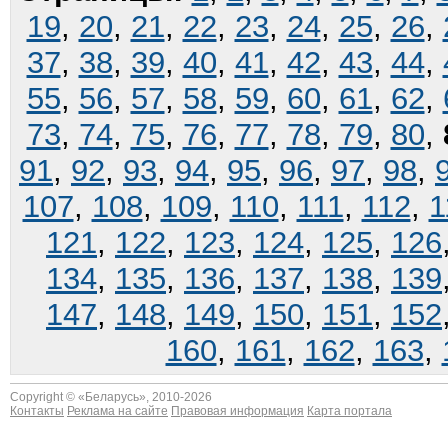
19
,
20
,
21
,
22
,
23
,
24
,
25
,
26
,
37
,
38
,
39
,
40
,
41
,
42
,
43
,
44
,
55
,
56
,
57
,
58
,
59
,
60
,
61
,
62
,
73
,
74
,
75
,
76
,
77
,
78
,
79
,
80
,
91
,
92
,
93
,
94
,
95
,
96
,
97
,
98
,
107
,
108
,
109
,
110
,
111
,
112
,
1
121
,
122
,
123
,
124
,
125
,
126
134
,
135
,
136
,
137
,
138
,
139
147
,
148
,
149
,
150
,
151
,
152
160
,
161
,
162
,
163
,
Copyright © «
Беларусь
», 2010-2026
Контакты
Реклама на сайте
Правовая информация
Карта портала