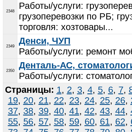
Работы/услуги: грузопере
2348
грузоперевозки по РБ; гр
торговля: хозтовары...
Денси, ЧУП
2349
Работы/услуги: ремонт мо
Денталь-АС, стоматолог
2350
Работы/услуги: стоматолог
Страницы:
1
,
2
,
3
,
4
,
5
,
6
,
7
,
19
,
20
,
21
,
22
,
23
,
24
,
25
,
26
,
37
,
38
,
39
,
40
,
41
,
42
,
43
,
44
,
55
,
56
,
57
,
58
,
59
,
60
,
61
,
62
,