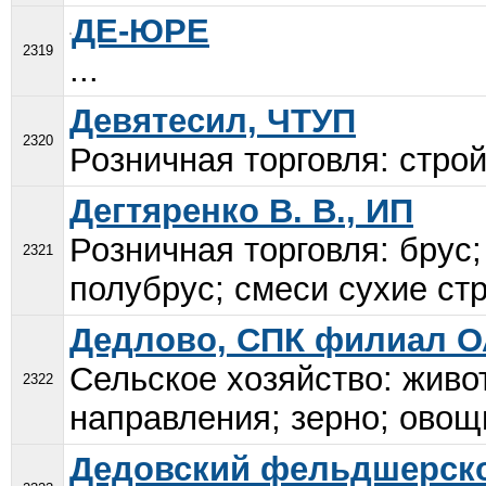
ДЕ-ЮРЕ
2319
...
Девятесил, ЧТУП
2320
Розничная торговля: стро
Дегтяренко В. В., ИП
Розничная торговля: брус;
2321
полубрус; смеси сухие ст
Дедлово, СПК филиал 
Сельское хозяйство: живо
2322
направления; зерно; овощи
Дедовский фельдшерско