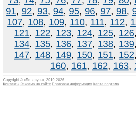
73
,
74
,
75
,
76
,
77
,
78
,
79
,
80
,
91
,
92
,
93
,
94
,
95
,
96
,
97
,
98
,
107
,
108
,
109
,
110
,
111
,
112
,
1
121
,
122
,
123
,
124
,
125
,
126
134
,
135
,
136
,
137
,
138
,
139
147
,
148
,
149
,
150
,
151
,
152
160
,
161
,
162
,
163
,
Copyright © «
Беларусь
», 2010-2026
Контакты
Реклама на сайте
Правовая информация
Карта портала