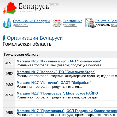
Организации Беларуси
Объявления
Работа в Бел
добавить
добавить
добавить
вак
Организации Беларуси
Гомельская область
Гомельская область
Магазин №17 "Книжный мир", ОАО "Гомелькнига"
4651
Розничная торговля: канцтовары; продукция книжная...
Магазин №17 "Колосок", ПО "Гомельхлебторг"
4652
Розничная торговля: изделия кондитерские мучные; изделия х
Магазин №17 "Ленточка", ОАОТ "Дабрабыт"
4653
Розничная торговля: продукты питания...
Магазин №17 "Продтовары", Мозырское РАЙПО
4654
Розничная торговля: продукты питания; хозтовары...
Магазин №17 "Промтовары", ОСП Городской Коопзаготтор
4655
Розничная торговля: ковры; посуда; промтовары; техника быто