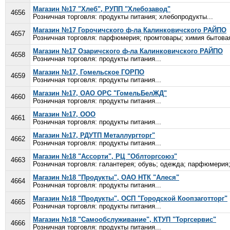
Магазин №17 "Хлеб", РУПП "Хлебозавод"
4656
Розничная торговля: продукты питания; хлебопродукты...
Магазин №17 Горочичского ф-ла Калинковичского РАЙПО
4657
Розничная торговля: парфюмерия; промтовары; химия бытовая
Магазин №17 Озаричского ф-ла Калинковичского РАЙПО
4658
Розничная торговля: продукты питания...
Магазин №17, Гомельское ГОРПО
4659
Розничная торговля: продукты питания...
Магазин №17, ОАО ОРС "ГомельБелЖД"
4660
Розничная торговля: продукты питания...
Магазин №17, ООО
4661
Розничная торговля: продукты питания...
Магазин №17, РДУТП Металлургторг"
4662
Розничная торговля: продукты питания...
Магазин №18 "Ассорти", РЦ "Облторгсоюз"
4663
Розничная торговля: галантерея; обувь; одежда; парфюмерия; 
Магазин №18 "Продукты", ОАО НТК "Алеся"
4664
Розничная торговля: продукты питания...
Магазин №18 "Продукты", ОСП "Городской Коопзаготторг"
4665
Розничная торговля: продукты питания...
Магазин №18 "Самообслуживание", КТУП "Торгсервис"
4666
Розничная торговля: продукты питания...