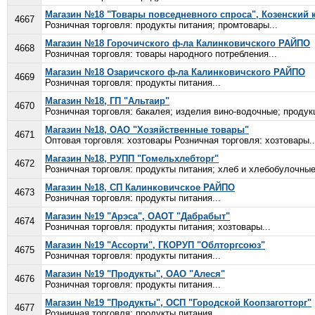
Магазин №18 "Товары повседневного спроса", Козенский 
4667
Розничная торговля: продукты питания; промтовары...
Магазин №18 Горочичского ф-ла Калинковичского РАЙПО
4668
Розничная торговля: товары народного потребления...
Магазин №18 Озаричского ф-ла Калинковичского РАЙПО
4669
Розничная торговля: продукты питания...
Магазин №18, ГП "Альтаир"
4670
Розничная торговля: бакалея; изделия вино-водочные; продукц
Магазин №18, ОАО "Хозяйственные товары"
4671
Оптовая торговля: хозтовары Розничная торговля: хозтовары..
Магазин №18, РУПП "Гомельхлебторг"
4672
Розничная торговля: продукты питания; хлеб и хлебобулочные
Магазин №18, СП Калинковичское РАЙПО
4673
Розничная торговля: продукты питания...
Магазин №19 "Арэса", ОАОТ "Дабрабыт"
4674
Розничная торговля: продукты питания; хозтовары...
Магазин №19 "Ассорти", ГКОРУП "Облторгсоюз"
4675
Розничная торговля: продукты питания...
Магазин №19 "Продукты", ОАО "Алеся"
4676
Розничная торговля: продукты питания...
Магазин №19 "Продукты", ОСП "Городской Коопзаготторг"
4677
Розничная торговля: продукты питания...