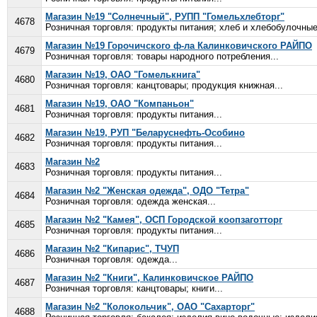
Магазин №19 "Солнечный", РУПП "Гомельхлебторг"
4678
Розничная торговля: продукты питания; хлеб и хлебобулочные
Магазин №19 Горочичского ф-ла Калинковичского РАЙПО
4679
Розничная торговля: товары народного потребления...
Магазин №19, ОАО "Гомелькнига"
4680
Розничная торговля: канцтовары; продукция книжная...
Магазин №19, ОАО "Компаньон"
4681
Розничная торговля: продукты питания...
Магазин №19, РУП "Беларуснефть-Особино
4682
Розничная торговля: продукты питания...
Магазин №2
4683
Розничная торговля: продукты питания...
Магазин №2 "Женская одежда", ОДО "Тетра"
4684
Розничная торговля: одежда женская...
Магазин №2 "Камея", ОСП Городской коопзаготторг
4685
Розничная торговля: продукты питания...
Магазин №2 "Кипарис", ТЧУП
4686
Розничная торговля: одежда...
Магазин №2 "Книги", Калинковичское РАЙПО
4687
Розничная торговля: канцтовары; книги...
Магазин №2 "Колокольчик", ОАО "Сахарторг"
4688