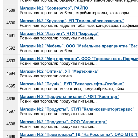
Розничная торговля: бакалея; изделия вино-водочные; издели
Магазин №2 "Кооператор", РАЙПО
4689
Розничная торговля: мебель; стройматериалы; хозтовары...
Магазин №2 "Кругозор", УП "Гомельоблсоюзпечать"
4690
Розничная торговля: изделия табачные; канцтовары; парфюмер
Магазин №2 "Лазурит", ЧТУП "Барсида"
4691
Розничная торговля: продукты питания...
Магазин №2 "Мебель", ООО "Мебельное предприятие "Вес
4692
Розничная торговля: мебель...
Магазин №2 "Мир продуктов", ООО "Торговая сеть Продм
4693
Розничная торговля: продукты питания...
Магазин №2 "Оптика", УП "Медтехника"
4694
Розничная торговля: оптика...
Магазин №2 "Пеунiк", РУП "Беларуснефть-Особино"
4695
Розничная торговля: мясо птицы; полуфабрикаты; яйца...
Магазин №2 "Продукты питания", ЧУП "Коопторг"
4696
Розничная торговля: продукты питания...
Магазин №2 "Продукты", КТУП "Калинковичиторгсервис"
4697
Розничная торговля: продукты питания...
Магазин №2 "Продукты", ООО "Агроинторг"
4698
Розничная торговля: продукты питания...
Магазин №2 "Промтовары" ТД "На Росстанях", ОАО МТК "
4699