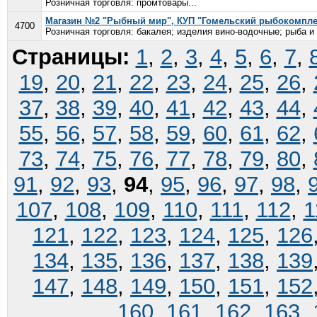
Розничная торговля: промтовары...
Магазин №2 "Рыбный мир", КУП "Гомельский рыбокомпле
4700
Розничная торговля: бакалея; изделия вино-водочные; рыба и
Страницы:
1
,
2
,
3
,
4
,
5
,
6
,
7
,
19
,
20
,
21
,
22
,
23
,
24
,
25
,
26
,
37
,
38
,
39
,
40
,
41
,
42
,
43
,
44
,
55
,
56
,
57
,
58
,
59
,
60
,
61
,
62
,
73
,
74
,
75
,
76
,
77
,
78
,
79
,
80
,
91
,
92
,
93
,
94
,
95
,
96
,
97
,
98
,
107
,
108
,
109
,
110
,
111
,
112
,
1
121
,
122
,
123
,
124
,
125
,
126
134
,
135
,
136
,
137
,
138
,
139
147
,
148
,
149
,
150
,
151
,
152
160
,
161
,
162
,
163
,