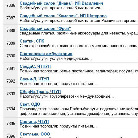
Свадебный салон "Диана", ИП Василевич
7386
Работы/услуги: прокат свадебных платьев...
Свадебный салон "Камелия", ИП Шутурова
7387
Работы/услуги: прокат свадебных платьев Розничная торговля
Свадебный салон "Фрея"
7388
свадебные платья, различные аксессуары для невесты, украш
Сватки, СПК
7389
Сельское хозяйство: животноводство мясо-молочного направле
Сватковская амбулатория
7390
Работы/услуги: услуги медицинские...
СведиС, ЧТПУП
7391
Розничная торговля: белье постельное; галантерея; посуда; с
Свени-Л, ЧТУП
7392
Розничная торговля: продукты питания...
СВерНа-Транс, ЧТУП
7393
Работы/услуги: грузоперевозки международные...
Свет, ОДО
7394
Производство: павильоны Работы/услуги: подключение кабель
цифрового телевидения; установка домофонов; установка спу
Светана, ЧТУП
7395
Розничная торговля: продукты питания...
Светлана, ООО
7396