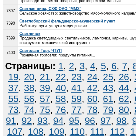
Производство: бетон товарный; раствор строительный...
Светлая нива, СХФ ОАО "ММЗ"
7397
Сельское хозяйство: животноводство мясо-молочного направле
Светлоборский фельдшерско-акушерский пункт
7398
Работы/услуги: услуги медицинские...
Светлячок
7399
Продажа светодиодных светильников, лампочки, карнизы, шур
инструмент механический инструмент....
Светоланг-Торг, ЧТУП
7400
Розничная торговля: продукты питания...
Страницы:
1
,
2
,
3
,
4
,
5
,
6
,
7
,
19
,
20
,
21
,
22
,
23
,
24
,
25
,
26
,
37
,
38
,
39
,
40
,
41
,
42
,
43
,
44
,
55
,
56
,
57
,
58
,
59
,
60
,
61
,
62
,
73
,
74
,
75
,
76
,
77
,
78
,
79
,
80
,
91
,
92
,
93
,
94
,
95
,
96
,
97
,
98
,
107
,
108
,
109
,
110
,
111
,
112
,
1