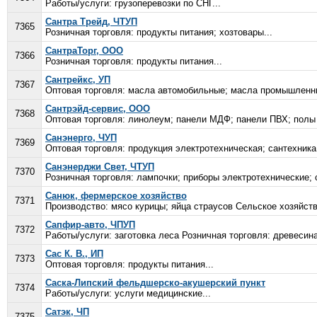
Работы/услуги: грузоперевозки по СНГ...
Сантра Трейд, ЧТУП
7365
Розничная торговля: продукты питания; хозтовары...
СантраТорг, ООО
7366
Розничная торговля: продукты питания...
Сантрейкс, УП
7367
Оптовая торговля: масла автомобильные; масла промышленны
Сантрэйд-сервис, ООО
7368
Оптовая торговля: линолеум; панели МДФ; панели ПВХ; полы
Санэнерго, ЧУП
7369
Оптовая торговля: продукция электротехническая; сантехника
Санэнерджи Свет, ЧТУП
7370
Розничная торговля: лампочки; приборы электротехнические; 
Санюк, фермерское хозяйство
7371
Производство: мясо курицы; яйца страусов Сельское хозяйство
Сапфир-авто, ЧПУП
7372
Работы/услуги: заготовка леса Розничная торговля: древесина
Сас К. В., ИП
7373
Оптовая торговля: продукты питания...
Саска-Липский фельдшерско-акушерский пункт
7374
Работы/услуги: услуги медицинские...
Сатэк, ЧП
7375