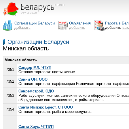
Организации Беларуси
Объявления
Работа в Бел
добавить
добавить
добавить
вак
Организации Беларуси
Минская область
Минская область
Сандор-МЛ, ЧТУП
7351
Оптовая торговля: цветы живые...
Санни ОН, ООО
7352
Оптовая торговля: парфюмерия Розничная торговля: парфюме
Санремстрой, ОДО
7353
Работы/услуги: монтаж сантехнического оборудования Оптова
оборудование сантехническое ; стройматериалы...
Санта Импэкс Брест, СП ООО
7354
Оптовая торговля: рыба и морепродукты...
Санта Хаус, ЧТПУП