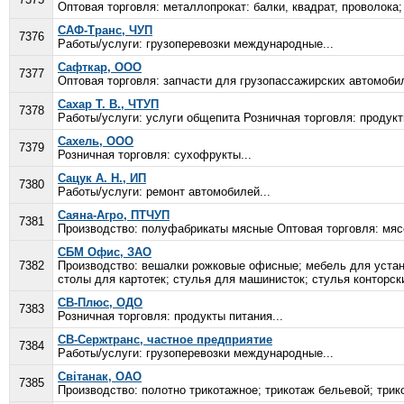
Оптовая торговля: металлопрокат: балки, квадрат, проволока;
САФ-Транс, ЧУП
7376
Работы/услуги: грузоперевозки международные...
Сафткар, ООО
7377
Оптовая торговля: запчасти для грузопассажирских автомобил
Сахар Т. В., ЧТУП
7378
Работы/услуги: услуги общепита Розничная торговля: продукт
Сахель, ООО
7379
Розничная торговля: сухофрукты...
Сацук А. Н., ИП
7380
Работы/услуги: ремонт автомобилей...
Саяна-Агро, ПТЧУП
7381
Производство: полуфабрикаты мясные Оптовая торговля: мясо
СБМ Офис, ЗАО
7382
Производство: вешалки рожковые офисные; мебель для устан
столы для картотек; стулья для машинисток; стулья конторски
СВ-Плюс, ОДО
7383
Розничная торговля: продукты питания...
СВ-Сержтранс, частное предприятие
7384
Работы/услуги: грузоперевозки международные...
Свiтанак, ОАО
7385
Производство: полотно трикотажное; трикотаж бельевой; трико