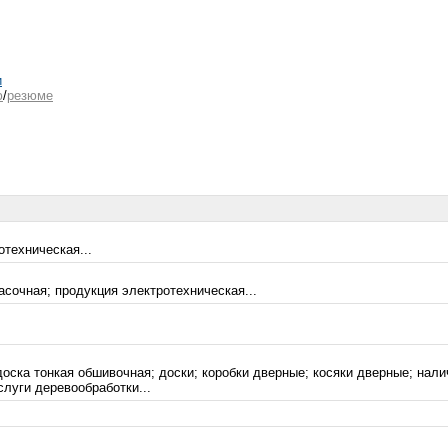
и
ю
/
резюме
отехническая...
асочная; продукция электротехническая...
доска тонкая обшивочная; доски; коробки дверные; косяки дверные; нали
слуги деревообработки...