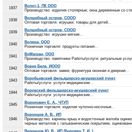
Волот-1, ПК ООО
1937
Производство: изделия столярные; окна деревянные со сте
Волшебный остров, СООО
1938
Оптовая торговля: игрушки; товары для детей...
Волшебный остров, СООО
1939
Производство: игрушки мягкие...
Воляна, ООО
1940
Розничная торговля: продукты питания...
ВоМагран, ООО
1941
Производство: памятники Работы/услуги: ритуальные услуг
Ворне Бела, ИООО
1942
Оптовая торговля: замки; фурнитура оконная и дверная...
Воробьевский фельдшерско-акушерский пункт
1943
Работы/услуги: услуги медицинские...
Воровский фельдшерско-акушерский пункт
1944
Работы/услуги: услуги медицинские...
Воронович Е. А., ЧТУП
1945
Розничная торговля: изделия чулочно-носочные...
Воронцов А. В., ИП
1946
Производство: карнизы крыш и водосточные желоба оцинков
черных металлов с гальваническим покрытием, оцинкованн
Воронцов Ю. В., ИП (Боровец Т. И. )