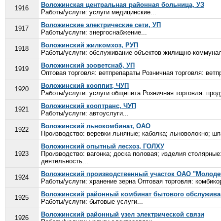
Воложинская центральная районная больница, УЗ
1916
Работы/услуги: услуги медицинские...
Воложинские электрические сети, УП
1917
Работы/услуги: энергоснабжение...
Воложинский жилкомхоз, РУП
1918
Работы/услуги: обслуживание объектов жилищно-коммуналь
Воложинский зооветснаб, УП
1919
Оптовая торговля: ветпрепараты Розничная торговля: ветпр
Воложинский кооппит, ЧУП
1920
Работы/услуги: услуги общепита Розничная торговля: проду
Воложинский кооптранс, ЧУП
1921
Работы/услуги: автоуслуги...
Воложинский льнокомбинат, ОАО
1922
Производство: веревки льняные; каболка; льноволокно; шпа
Воложинский опытный лесхоз, ГОЛХУ
1923
Производство: вагонка; доска половая; изделия столярные:
деятельность...
Воложинский производственный участок ОАО "Молоде
1924
Работы/услуги: хранение зерна Оптовая торговля: комбикор
Воложинский районный комбинат бытового обслужива
1925
Работы/услуги: бытовые услуги...
Воложинский районный узел электрической связи
1926