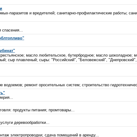
и
омых-паразитов и вредителей; санитарно-профилактические работы; сан
 спасения...
облтопливо"
мбинат"
крестьянское; масло любительское, бутербродное; масло шоколадное; м
ый; сыр плавленый; сыры: "Российский", "Беловежский", "Днепровский", 
е водоемов; ремонт оросительных систем; строительство гидротехничес
ть"
ерия...
говля: продукты питания; промтовары...
услуги деревообработки...
нтаж электропроводки; сдача помещений в аренду...