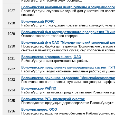
Работы/услуги: услуги электросвязи...
Воложинский районный центр гигиены и эпидемиологи
1927
Работы/услуги: окуривание зданий для уничтожения насек
питания...
Воложинский РОЧС
1928
Работы/услуги: ликвидация чрезвычайных ситуаций; услуги
Воложинский ф-л государственного предприятия "Мин
1929
Оптовая торговля: топливо твердое...
Воложинский ф-л ОАО "Молодечненский молочный ко
1930
Производство: биойогурт; вареники "Воложинские"; масло 
сметана в пакетах; сыворотка сухая; сыр колбасный копчен
Воложинское агропромэнерго, ОАО
1931
Работы/услуги: электромонтажные работы...
Воложинское предприятие мелиоративных систем, ГУП
1932
Работы/услуги: водоснабжение; земляные работы; осушени
Воложинское районное отделение "Минскоблсоюзпеча
1933
Розничная торговля: газеты, журналы; канцтовары; парфюм
Воложинское РАЙПО
1934
Работы/услуги: заготовка продуктов питания Розничная тор
Воложинское РСУ, ивенецкий участок
1935
Производство: продукция деревообработки Работы/услуги: 
Воложинэнерго, ООО
1936
Производство: изделия железобетонные Работы/услуги: мо