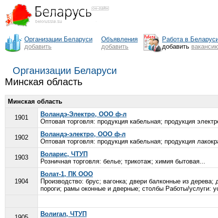
Организации Беларуси
Объявления
Работа в Беларус
добавить
добавить
добавить
ваканси
Организации Беларуси
Минская область
Минская область
Воландэ-Электро, ООО ф-л
1901
Оптовая торговля: продукция кабельная; продукция электр
Воландэ-электро, ООО ф-л
1902
Оптовая торговля: продукция кабельная; продукция лакокр
Воларис, ЧТУП
1903
Розничная торговля: белье; трикотаж; химия бытовая...
Волат-1, ПК ООО
1904
Производство: брус; вагонка; двери балконные из дерева; 
пороги; рамы оконные и дверные; столбы Работы/услуги: у
Волигал, ЧТУП
1905