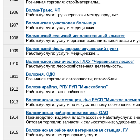
Розничная торговля: стройматериалы...
Волма-Транс, ЧП
1906
Работы/услуги: грузоперевозки международные...
Волмянская участковая больница
1907
Работы/услуги: услуги медицинские...
Волмянский сельский исполнительный комитет
1908
Работы/услуги: услуги органов исполнительной власти и у
Волмянский фельдшерско-акушерский пункт
1909
Работы/услуги: услуги медицинские...
Волмянское лесничество, ГЛХУ "Червенский лесхоз"
1910
Работы/услуги: лесохозяйственная деятельность...
Воложея, ОДО
1911
Розничная торговля: автозапчасти; автомобили...
Воложинрайгаз, РПУ РУП "Минскоблгаз"
1912
Работы/услуги: газоснабжение...
Воложинская племстанция, ф-л РУСП "Минское племпр
1913
Работы/услуги: услуги по искусственному осеменению жив
Воложинская райагропромтехника, ОАО
1914
Производство: изделия пластмассовые Работы/услуги: вне
Оптовая торговля: запчасти к сельхозтехнике; удобрения...
Воложинская районная ветеринарная станция, ГУ
1915
Работы/услуги: ветеринарные услуги...