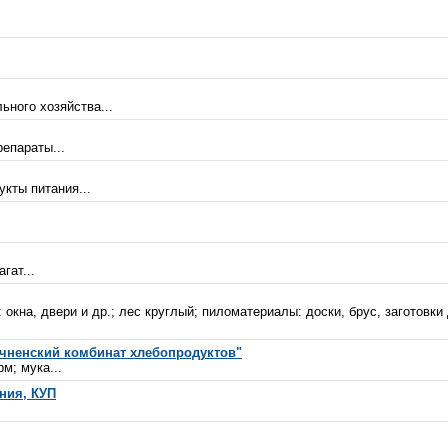
ного хозяйства...
епараты...
кты питания...
гат...
 окна, двери и др.; лес круглый; пиломатериалы: доски, брус, заготовк
чненский комбинат хлебопродуктов"
м; мука...
ния, КУП