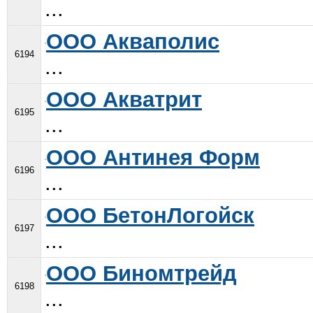
...
ООО Акваполис
6194
...
ООО Акватрит
6195
...
ООО Антинея Форм
6196
...
ООО БетонЛогойск
6197
...
ООО Биномтрейд
6198
...