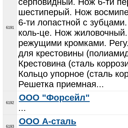
серповидный. Нож 6-ти п
шестиперый. Нож восмипе
6-ти лопастной с зубцами.
6191
коль-це. Нож жиловочный.
режущими кромками. Регу
для крестовины (полиамид
Крестовина (сталь корроз
Кольцо упорное (сталь ко
Решетка приемная...
ООО "Форсейл"
6192
...
ООО А-сталь
6193