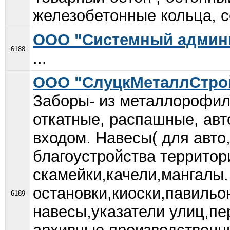
железобетонные кольца, се
ООО "Системный админ
6188
...
ООО "СлуцкМеталлСтро
Заборы- из металлорофиля
откатные, распашные, авт
входом. Навесы( для авто
благоустройства территори
скамейки,качели,мангалы.
остановки,киоски,павильо
6189
навесы,указатели улиц,п