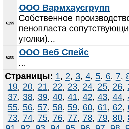
ООО Вармхаусгрупп
Собственное производств
6199
пенопласта сопутствующим
уголки)...
ООО Веб Спейс
6200
...
Страницы:
1
,
2
,
3
,
4
,
5
,
6
,
7
,
19
,
20
,
21
,
22
,
23
,
24
,
25
,
26
,
37
,
38
,
39
,
40
,
41
,
42
,
43
,
44
,
55
,
56
,
57
,
58
,
59
,
60
,
61
,
62
,
73
,
74
,
75
,
76
,
77
,
78
,
79
,
80
,
91
,
92
,
93
,
94
,
95
,
96
,
97
,
98
,