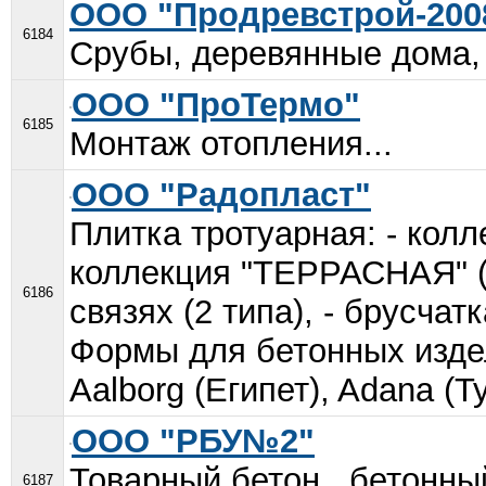
ООО "Продревстрой-200
6184
Срубы, деревянные дома, 
ООО "ПроТермо"
6185
Монтаж отопления...
ООО "Радопласт"
Плитка тротуарная: - колл
коллекция "ТЕРРАСНАЯ" (7
6186
связях (2 типа), - брусча
Формы для бетонных издел
Aalborg (Египет), Adana (Ту
ООО "РБУ№2"
Товарный бетон , бетонны
6187