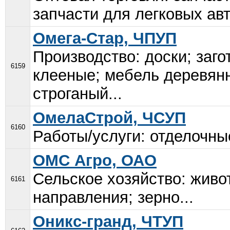
запчасти для легковых ав
Омега-Стар, ЧПУП
Производство: доски; заго
6159
клееные; мебель деревян
строганый...
ОмелаСтрой, ЧСУП
6160
Работы/услуги: отделочные
ОМС Агро, ОАО
Сельское хозяйство: живо
6161
направления; зерно...
Оникс-гранд, ЧТУП