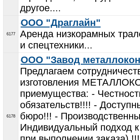
другое....
ООО "Драглайн"
Аренда низкорамных трало
6177
и спецтехники...
ООО "Завод металлокон
Предлагаем сотрудничеств
изготовления МЕТАЛЛО
приемущества: - Честност
обязательств!!!! - Доступ
бюро!!! - Производственные
6178
Индивидуальный подход к
при выполнении заказа).!