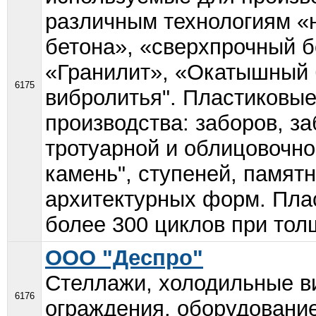
различным технологиям «
бетона», «сверхпрочный б
«Гранилит», «Окатышный 
6175
вибролитья". Пластиковы
производства: заборов, з
тротуарной и облицовочно
камень", ступеней, памят
архитектурных форм. Пл
более 300 циклов при толщ
ООО "Деспро"
Стеллажи, холодильные в
6176
ограждения, оборудовани