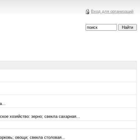
Вход для организаций
...
кое хозяйство: зерно; свекла сахарная...
рковь; овощи; свекла столовая...