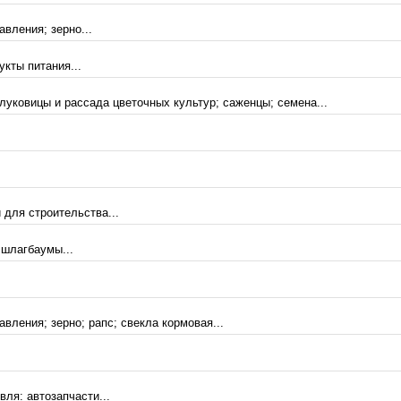
вления; зерно...
кты питания...
луковицы и рассада цветочных культур; саженцы; семена...
 для строительства...
 шлагбаумы...
вления; зерно; рапс; свекла кормовая...
ля: автозапчасти...