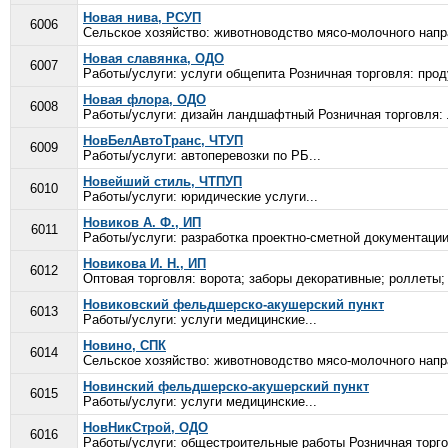
Новая нива, РСУП
6006
Сельское хозяйство: животноводство мясо-молочного напра
Новая славянка, ОДО
6007
Работы/услуги: услуги общепита Розничная торговля: проду
Новая флора, ОДО
6008
Работы/услуги: дизайн ландшафтный Розничная торговля: 
НовБелАвтоТранс, ЧТУП
6009
Работы/услуги: автоперевозки по РБ...
Новейший стиль, ЧТПУП
6010
Работы/услуги: юридические услуги...
Новиков А. Ф., ИП
6011
Работы/услуги: разработка проектно-сметной документации
Новикова И. Н., ИП
6012
Оптовая торговля: ворота; заборы декоративные; роллеты;
Новиковский фельдшерско-акушерский пункт
6013
Работы/услуги: услуги медицинские...
Новино, СПК
6014
Сельское хозяйство: животноводство мясо-молочного напра
Новинский фельдшерско-акушерский пункт
6015
Работы/услуги: услуги медицинские...
НовНикСтрой, ОДО
6016
Работы/услуги: общестроительные работы Розничная торгов