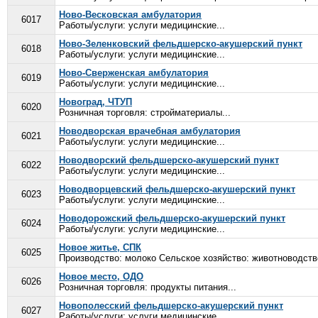
Ново-Весковская амбулатория
6017
Работы/услуги: услуги медицинские...
Ново-Зеленковский фельдшерско-акушерский пункт
6018
Работы/услуги: услуги медицинские...
Ново-Сверженская амбулатория
6019
Работы/услуги: услуги медицинские...
Новоград, ЧТУП
6020
Розничная торговля: стройматериалы...
Новодворская врачебная амбулатория
6021
Работы/услуги: услуги медицинские...
Новодворский фельдшерско-акушерский пункт
6022
Работы/услуги: услуги медицинские...
Новодворцевский фельдшерско-акушерский пункт
6023
Работы/услуги: услуги медицинские...
Новодорожский фельдшерско-акушерский пункт
6024
Работы/услуги: услуги медицинские...
Новое житье, СПК
6025
Производство: молоко Сельское хозяйство: животноводство
Новое место, ОДО
6026
Розничная торговля: продукты питания...
Новополесский фельдшерско-акушерский пункт
6027
Работы/услуги: услуги медицинские...