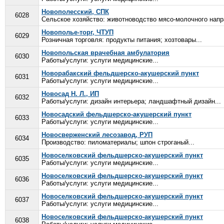
Новополесский, СПК
6028
Сельское хозяйство: животноводство мясо-молочного напра
Новополье-торг, ЧТУП
6029
Розничная торговля: продукты питания; хозтовары...
Новопольская врачебная амбулатория
6030
Работы/услуги: услуги медицинские...
Новорабакский фельдшерско-акушерский пункт
6031
Работы/услуги: услуги медицинские...
Новосад Н. Л., ИП
6032
Работы/услуги: дизайн интерьера; ландшафтный дизайн...
Новосадский фельдшерско-акушерский пункт
6033
Работы/услуги: услуги медицинские...
Новосверженский лесозавод, РУП
6034
Производство: пиломатериалы; шпон строганый...
Новоселковский фельдшерско-акушерский пункт
6035
Работы/услуги: услуги медицинские...
Новоселковский фельдшерско-акушерский пункт
6036
Работы/услуги: услуги медицинские...
Новоселковский фельдшерско-акушерский пункт
6037
Работы/услуги: услуги медицинские...
Новоселковский фельдшерско-акушерский пункт
6038