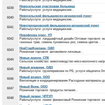
Работы/услуги: услуги медицинские...
Новосельская участковая больница
6039
Работы/услуги: услуги медицинские...
Новосельский фельдшерско-акушерский пункт
6040
Работы/услуги: услуги медицинские...
Новотерушковский фельдшерско-акушерский пункт
6041
Работы/услуги: услуги медицинские...
Новофлора плюс, УП
6042
Работы/услуги: ландшафтный дизайн Оптовая торговля: ма
газонных трав; семена луковичных роз; семена цветов...
НовСтарКомпани, ОДО
6043
Розничная торговля: автомобили легковые...
Новые дороги, СПК
6044
Сельское хозяйство: животноводство мясо-молочного напра
Новый аграрник, ОДО
6045
Работы/услуги: грузоперевозки по РБ; услуги общепита Опт
Новый воздух, ООО
6046
Вентиляция и кондиционирование Расходные материалы для
Новый Вояж, ООО
6047
Розничная торговля: продукты питания...
Новый лизинг, ЧПТУП
6048
Работы/услуги: лизинг финансовый Розничная торговля: ка