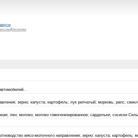
аруси
ансию
/
резюме
автомобилей...
ления; зерно; капуста; картофель; лук репчатый; морковь; рапс; свекла
ная; лен; молоко; молоко гомогенизированное; сардельки; сосиски Сельс
тноводство мясо-молочного направления; зерно; капуста; картофель; мо