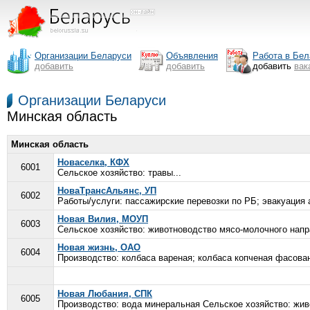
Организации Беларуси
Объявления
Работа в Бел
добавить
добавить
добавить
вак
Организации Беларуси
Минская область
Минская область
Новаселка, КФХ
6001
Сельское хозяйство: травы...
НоваТрансАльянс, УП
6002
Работы/услуги: пассажирские перевозки по РБ; эвакуация 
Новая Вилия, МОУП
6003
Сельское хозяйство: животноводство мясо-молочного направ
Новая жизнь, ОАО
6004
Производство: колбаса вареная; колбаса копченая фасован
Новая Любания, СПК
6005
Производство: вода минеральная Сельское хозяйство: живо