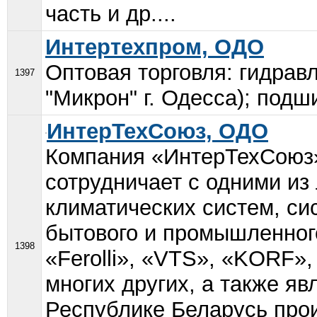
часть и др....
Интертехпром, ОДО
Оптовая торговля: гидрав
1397
"Микрон" г. Одесса); подш
ИнтерТехСоюз, ОДО
Компания «ИнтерТехСоюз»
сотрудничает с одними из
климатических систем, си
бытового и промышленног
1398
«Ferolli», «VTS», «KORF», 
многих других, а также я
Республике Беларусь про