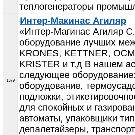
теплогенераторы промышл
Интер-Макинас Агиляр
«Интер-Магинас Агиляр С
оборудование лучших межд
KRONES, KETTNER, OCME
KRISTER и т.д В нашем а
следующее оборудование:
1379
оборудование, термоусад
подложки, этикетировочно
для спокойных и газирова
автоматы, упаковщики тип
депалетайзеры, транспорт