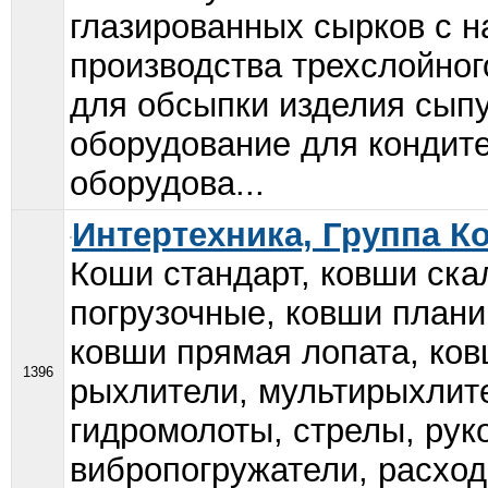
глазированных сырков с н
производства трехслойно
для обсыпки изделия сып
оборудование для кондит
оборудова...
Интертехника, Группа К
Коши стандарт, ковши ск
погрузочные, ковши план
ковши прямая лопата, ко
1396
рыхлители, мультирыхлите
гидромолоты, стрелы, рук
вибропогружатели, расход