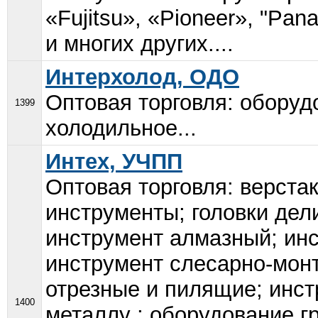
«Fujitsu», «Pioneer», "Panas
и многих других....
Интерхолод, ОДО
Оптовая торговля: оборуд
1399
холодильное...
Интех, УЧПП
Оптовая торговля: верстак
инструменты; головки дел
инструмент алмазный; ин
инструмент слесарно-мон
отрезные и пилящие; инст
1400
металлу ; оборудование г