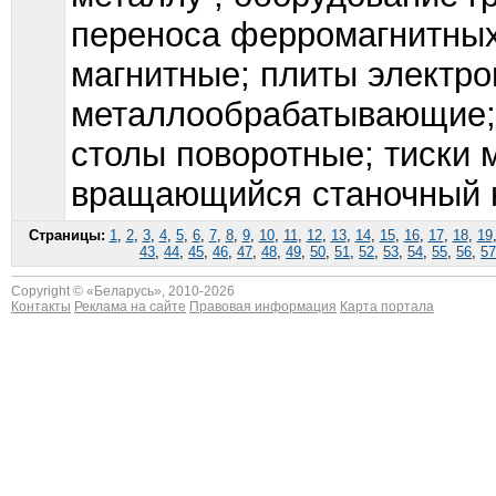
переноса ферромагнитных 
магнитные; плиты электро
металлообрабатывающие; 
столы поворотные; тиски 
вращающийся станочный н
Страницы:
1
,
2
,
3
,
4
,
5
,
6
,
7
,
8
,
9
,
10
,
11
,
12
,
13
,
14
,
15
,
16
,
17
,
18
,
19
43
,
44
,
45
,
46
,
47
,
48
,
49
,
50
,
51
,
52
,
53
,
54
,
55
,
56
,
57
Copyright © «
Беларусь
», 2010-2026
Контакты
Реклама на сайте
Правовая информация
Карта портала