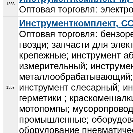
1356
Оптовая торговля: электр
Инструменткомплект, С
Оптовая торговля: бензор
гвозди; запчасти для эле
крепежные; инструмент а
измерительный; инструме
металлообрабатывающий; 
инструмент слесарный; ин
1357
герметики ; краскомешалк
мотопомпы; мусоропровод
промышленные; оборудова
оборудование пневматичес