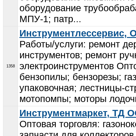
оборудование трубообраб
МПУ-1; патр...
Инструментлессервис, 
Работы/услуги: ремонт д
инструментов; ремонт руч
электроинструментов Опто
1358
бензопилы; бензорезы; га
упаковочная; лестницы-с
мотопомпы; моторы лодочн
Инструментмаркет, ТД 
Оптовая торговля: газонок
запчасти для коллекторов