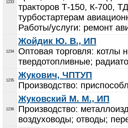
1233
тракторов Т-150, К-700, ТД
турбостартерам авиацион
Работы/услуги: ремонт ав
Жойдик Ю. В., ИП
Оптовая торговля: котлы 
1234
твердотопливные; радиат
Жукович, ЧПТУП
1235
Производство: приспособл
Жуковский М. М., ИП
Производство: металлоизд
1236
воздуховоды; отводы; пере