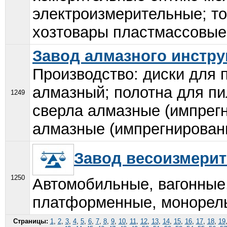
электроизмерительные; т
хозтовары пластмассовые.
Завод алмазного инстру
Производство: диски для 
алмазный; полотна для пи
1249
сверла алмазные (импрег
алмазные (импрегнированн
Завод весоизмерит
1250
Автомобильные, вагонные,
платформенные, монорельс
Страницы:
1
,
2
,
3
,
4
,
5
,
6
,
7
,
8
,
9
,
10
,
11
,
12
,
13
,
14
,
15
,
16
,
17
,
18
,
19