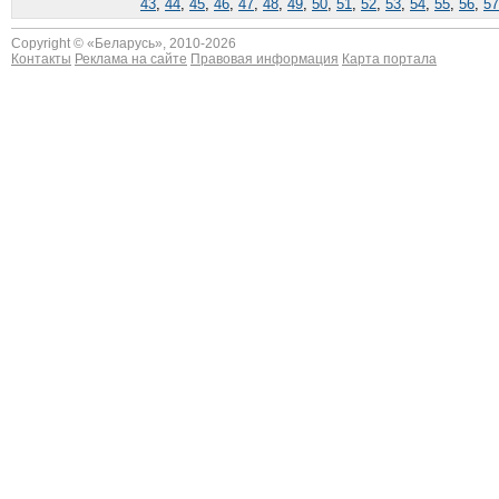
43
,
44
,
45
,
46
,
47
,
48
,
49
,
50
,
51
,
52
,
53
,
54
,
55
,
56
,
57
Copyright © «
Беларусь
», 2010-2026
Контакты
Реклама на сайте
Правовая информация
Карта портала