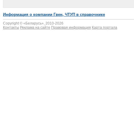
Информация о компании Гвен, ЧТУП в справочнике
Copyright © «
Беларусь
», 2010-2026
Контакты
Реклама на сайте
Правовая информация
Карта портала