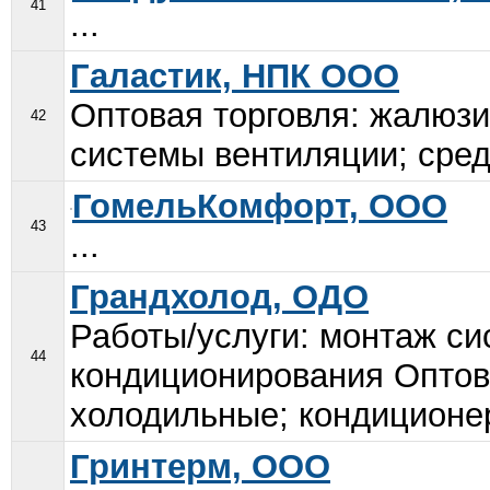
41
...
Галастик, НПК ООО
Оптовая торговля: жалюзи
42
системы вентиляции; средс
ГомельКомфорт, ООО
43
...
Грандхолод, ОДО
Работы/услуги: монтаж си
44
кондиционирования Оптова
холодильные; кондиционер
Гринтерм, ООО