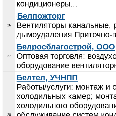
кондиционеры...
Белпожторг
Вентиляторы канальные, 
26
дымоудаления Приточно-вы
Белросблагострой, ООО
Оптовая торговля: воздух
27
оборудование вентиляторн
Белтел, УЧНПП
Работы/услуги: монтаж и
холодильных камер; монт
холодильного оборудовани
обслуживание систем кон
28