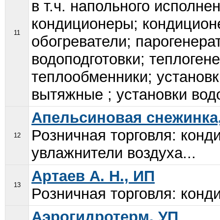
в т.ч. напольного исполне
кондиционеры; кондицион
11
обогреватели; парогенера
водоподготовки; теплоген
теплообменники; установк
вытяжные ; установки вод
Апельсиновая снежинка
Розничная торговля: конд
12
увлажнители воздуха...
Артаев А. Н., ИП
13
Розничная торговля: конд
Аэрогидротерм, УП