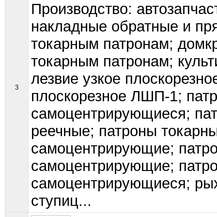
Производство: автозапчаст
накладные обратные и пря
токарным патронам; домкр
токарным патронам; культ
лезвие узкое плоскорезно
3
плоскорезное ЛШП-1; пат
самоцентрирующиеся; пат
реечные; патроны токарн
самоцентрирующие; патро
самоцентрирующие; патро
самоцентрирующиеся; рых
ступиц...