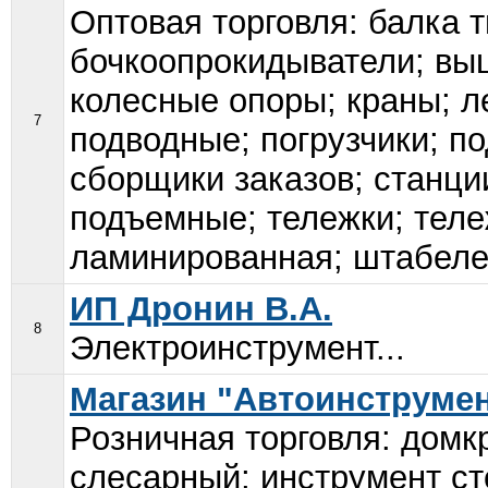
Оптовая торговля: балка 
бочкоопрокидыватели; выш
колесные опоры; краны; л
7
подводные; погрузчики; п
сборщики заказов; станци
подъемные; тележки; теле
ламинированная; штабеле
ИП Дронин В.А.
8
Электроинструмент...
Магазин "Автоинструмен
Розничная торговля: домк
слесарный; инструмент с