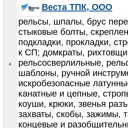
Веста ТПК, ООО
рельсы, шпалы, брус пере
стыковые болты, скреплен
подкладки, прокладки, ст
к СП; домкраты, рихтовщи
рельсосверлильные, рель
4
шаблоны, ручной инструм
искробезопасные латунные
канатные и цепные, строп
коуши, крюки, звенья раз
захваты, скобы, зажимы, 
концевые и разобщительны