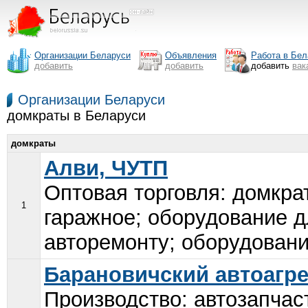
Организации Беларуси
Объявления
Работа в Бел
добавить
добавить
добавить
вак
Организации Беларуси
домкраты в Беларуси
домкраты
Алви, ЧУТП
Оптовая торговля: домкра
1
гаражное; оборудование д
авторемонту; оборудовани
Барановичский автоагре
Производство: автозапчас