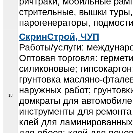
ричтраки, мобильные рам
стрительные, вышки туры,
парогенераторы, подмости.
СкринСтрой, ЧУП
Работы/услуги: междунар
Оптовая торговля: гермет
силиконовые; гипсокартон
грунтовка масляно-фталев
наружных работ; грунтовк
18
домкраты для автомобиле
инструменты для ремонта 
клей для ламинированных 
для обоев; клей для пеноп