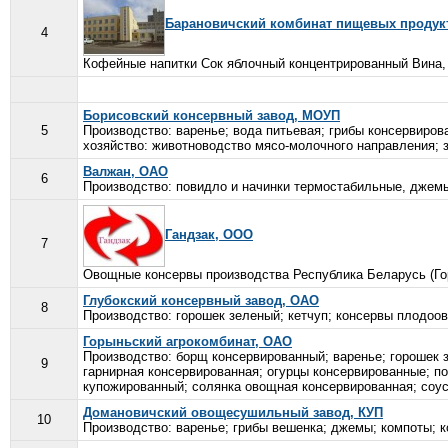
Барановичский комбинат пищевых продук
4
Кофейные напитки Сок яблочный концентрированный Вина, 
Борисовский консервный завод, МОУП
5
Производство: варенье; вода питьевая; грибы консервиро
хозяйство: животноводство мясо-молочного направления; з
Валжан, ОАО
6
Производство: повидло и начинки термостабильные, джемы
Гандзак, ООО
7
Овощные консервы производства Республика Беларусь (Гор
Глубокский консервный завод, ОАО
8
Производство: горошек зеленый; кетчуп; консервы плодоов
Горыньский агрокомбинат, ОАО
Производство: борщ консервированный; варенье; горошек 
9
гарнирная консервированная; огурцы консервированные; по
купожированный; солянка овощная консервированная; соус
Домановичский овощесушильный завод, КУП
10
Производство: варенье; грибы вешенка; джемы; компоты; к