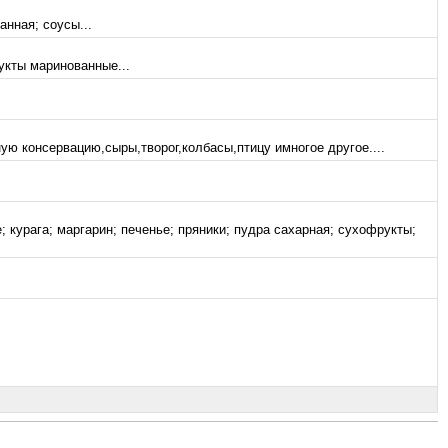
нная; соусы...
укты маринованные...
ю консервацию,сыры,творог,колбасы,птицу имногое другое....
курага; маргарин; печенье; пряники; пудра сахарная; сухофрукты;