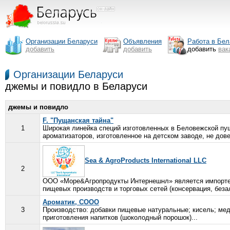
Организации Беларуси
Объявления
Работа в Бел
добавить
добавить
добавить
вак
Организации Беларуси
джемы и повидло в Беларуси
джемы и повидло
F. "Пущанская тайна"
1
Широкая линейка специй изготовленных в Беловежской пущ
ароматизаторов, изготовленное на детском заводе, не дов
Sea & AgroProducts International LLC
2
ООО «Море&Агропродукты Интернешнл» является импортеро
пищевых производств и торговых сетей (консервация, безал
Ароматик, СООО
3
Производство: добавки пищевые натуральные; кисель; мед
приготовления напитков (шоколодный порошок)...