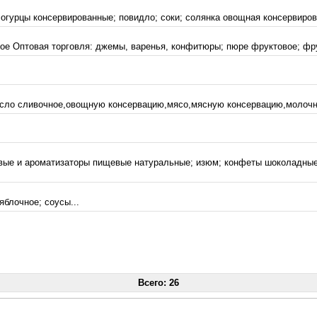
огурцы консервированные; повидло; соки; солянка овощная консервирова
ое Оптовая торговля: джемы, варенья, конфитюры; пюре фруктовое; фр
асло сливочное,овощную консервацию,мясо,мясную консервацию,молочну
овые и ароматизаторы пищевые натуральные; изюм; конфеты шоколадные; 
блочное; соусы...
Всего: 26