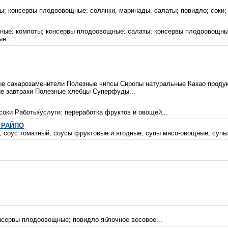
ы; консервы плодоовощные: солянки, маринады, салаты; повидло; соки; 
щные: компоты; консервы плодоовощные: салаты; консервы плодоовощны
е...
е сахарозаменители Полезные чипсы Сиропы натуральные Какао продук
е завтраки Полезные хлебцы Суперфуды...
оки Работы/услуги: переработка фруктов и овощей...
е РАЙПО
; соус томатный; соусы фруктовые и ягодные; супы мясо-овощные; супы
онсервы плодоовощные; повидло яблочное весовое...