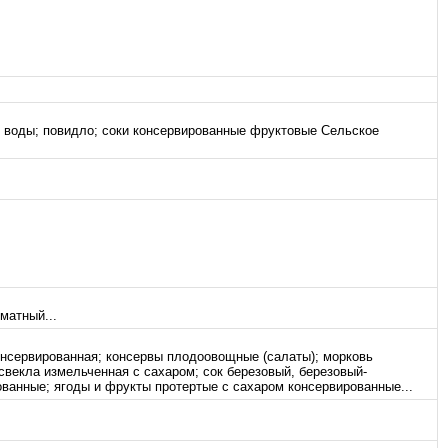
е воды; повидло; соки консервированные фруктовые Сельское
матный...
онсервированная; консервы плодоовощные (салаты); морковь
свекла измельченная с сахаром; сок березовый, березовый-
ванные; ягоды и фрукты протертые с сахаром консервированные...