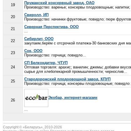
Пружанский консервный завод, ОАО
19
Производство: варенье; консервы плодоовощные; напитки; 
Свиролл, ИП
20
Производство: начинки фруктовые; повидло; пюре фруктов
Северная Перспектива, ООО
21
...
Сибирлит, ООО
22
закупаем,берём с отсрочкой платежа-30 банковских дня м
Сок, ООО
23
Производство: горчица; повидло...
СП Белкондитер, ЧТУП
24
Оптовая торговля: арахис; ванилин; джемы; добавки вкус
сырье для хлебопекарной промышленности; чернослив...
Стародорожский плодоовощной завод, КПУП
25
Производство: горчица; консервы плодоовощные; повидло я
Экобар, интернет-магазин
26
...
Copyright © «
Беларусь
», 2010-2026