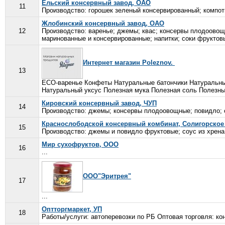
Ельский консервный завод, ОАО
11
Производство: горошек зеленый консервированный; компот
Жлобинский консервный завод, ОАО
12
Производство: варенье; джемы; квас; консервы плодоово
маринованные и консервированные; напитки; соки фруктовы
Интернет магазин Poleznov.
13
ECO-варенье Конфеты Натуральные батончики Натуральны
Натуральный уксус Полезная мука Полезная соль Полезны
Кировский консервный завод, ЧУП
14
Производство: джемы; консервы плодоовощные; повидло; с
Краснослободской консервный комбинат, Солигорско
15
Производство: джемы и повидло фруктовые; соус из хрена
Мир сухофруктов, ООО
16
...
ООО"Эритрея"
17
...
Оптторгмаркет, УП
18
Работы/услуги: автоперевозки по РБ Оптовая торговля: к