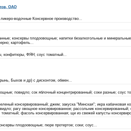
тов, ОАО
ликеро-водочные Консервное производство...
ванные; консервы плодоовощные; напитки безалкогольные и минеральны
ерно; картофель...
, конфитюры, ФЯН; соус томатный...
ынь, Быхов и др) с дисконтом, обмен...
ощные; повидло; сок яблочный концентрированный; соки разные; соус то
зеленый консервированный; джем; закуска "Минская"; икра кабачковая к
видло; рагу овощное консервированное; рассольник консервированный; 
 томатный; фасоль консервированная; щи из свежей капусты консервиро
онсервы плодоовощные; пюре протертое; соки; соус...