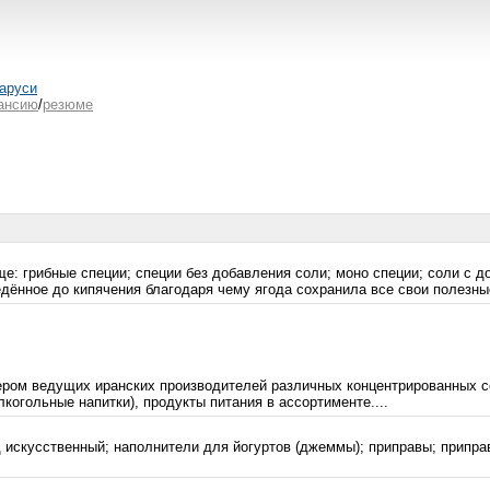
аруси
ансию
/
резюме
е: грибные специи; специи без добавления соли; моно специи; соли с д
едённое до кипячения благодаря чему ягода сохранила все свои полезные
м ведущих иранских производителей различных концентрированных сок
когольные напитки), продукты питания в ассортименте....
 искусственный; наполнители для йогуртов (джеммы); приправы; припра