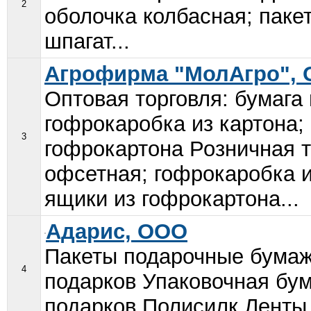
2
оболочка колбасная; паке
шпагат...
Агрофирма "МолАгро",
Оптовая торговля: бумага 
гофрокаробка из картона;
3
гофрокартона Розничная то
офсетная; гофрокаробка 
ящики из гофрокартона...
Адарис, ООО
Пакеты подарочные бумаж
4
подарков Упаковочная бум
подарков Полисилк Ленты 