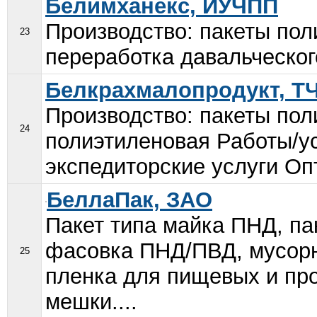
Белимханекс, ИУЧПП
Производство: пакеты пол
23
переработка давальческого
Белкрахмалопродукт, Т
Производство: пакеты пол
24
полиэтиленовая Работы/ус
экспедиторские услуги Опт
БеллаПак, ЗАО
Пакет типа майка ПНД, па
фасовка ПНД/ПВД, мусорн
25
пленка для пищевых и п
мешки....