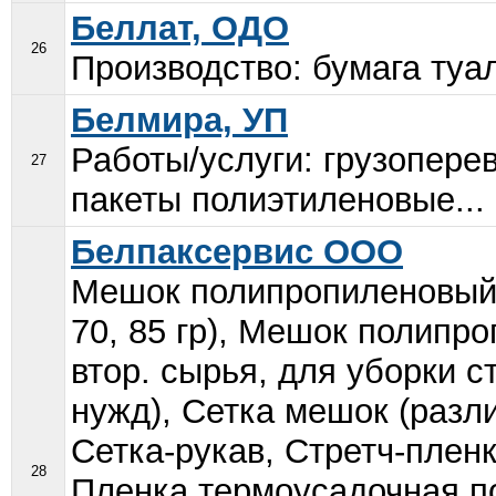
Беллат, ОДО
26
Производство: бумага туа
Белмира, УП
Работы/услуги: грузопере
27
пакеты полиэтиленовые...
Белпаксервис ООО
Мешок полипропиленовый 5
70, 85 гр), Мешок полипро
втор. сырья, для уборки с
нужд), Сетка мешок (разли
Сетка-рукав, Стретч-плен
28
Пленка термоусадочная по