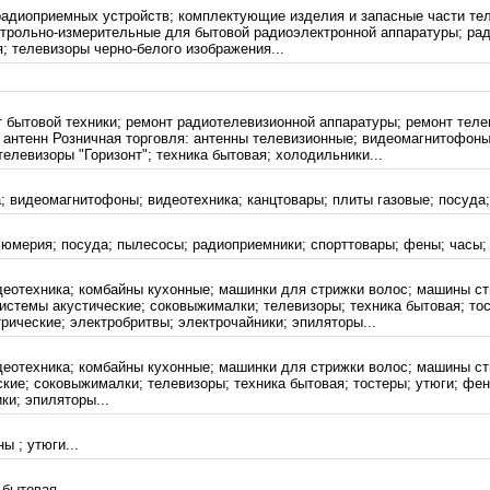
радиоприемных устройств; комплектующие изделия и запасные части те
трольно-измерительные для бытовой радиоэлектронной аппаратуры; рад
; телевизоры черно-белого изображения...
нт бытовой техники; ремонт радиотелевизионной аппаратуры; ремонт теле
 антенн Розничная торговля: антенны телевизионные; видеомагнитофон
елевизоры "Горизонт"; техника бытовая; холодильники...
; видеомагнитофоны; видеотехника; канцтовары; плиты газовые; посуда;
фюмерия; посуда; пылесосы; радиоприемники; спорттовары; фены; часы; 
деотехника; комбайны кухонные; машинки для стрижки волос; машины ст
стемы акустические; соковыжималки; телевизоры; техника бытовая; то
ические; электробритвы; электрочайники; эпиляторы...
деотехника; комбайны кухонные; машинки для стрижки волос; машины ст
ские; соковыжималки; телевизоры; техника бытовая; тостеры; утюги; ф
ки; эпиляторы...
ы ; утюги...
бытовая...