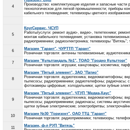
Производство: комплектующие изделия и запасные части 
4
технологическое для легкой промышленности; приборы кон
кабельного телевидения; телевизоры цветного изображения
КругСервис, ЧСУП
Работы/услуги: ремонт аудио-, видео-, телетехники; ремо
5
монтаж кабельного телевидения; установка телевизионных
радиоприемники; радиоэлектроника; телевизоры "Витязь"; т
Магазин "Гарант", ЧУРТТП "Гарант"
6
Розничная торговля: антенны телевизионные; аудиотехника
Магазин "Культгандаль №1", ТОАО "Гродно Культторг"
7
Розничная торговля: игрушки; канцтовары; косметика; пар
Магазин "Пятый элемент", ЗАО "Патио"
Розничная торговля: аудиотехника; видеомагнитофоны; ви
8
пылесосы; радиоприемники; радиотелефоны; радиочасы; си
фотокамеры цифровые; холодильники; щетки зубные электр
Магазин "Пятый элемент", ЧТУП "Медиа-Хаус"
Розничная торговля: аудиотехника; видеомагнитофоны; ви
9
пылесосы; радиоприемники; радиочасы; системы акустиче
щетки зубные электрические; электробритвы; электрочайни
Магазин №30 "Горизонт", ОАО ТТЦ "Гарант"
10
Розничная торговля: радиоприемники; телевизоры; телефон
Магазин, ф-л РУП "Витязь"
11
Розничная торговля: радиоприемники; телевизоры; техника 