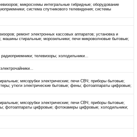
левизоров; микросхемы интегральные гибридные; оборудование
иоприемники; система спутникового телевидения; системы
визоров; ремонт электронных кассовых аппаратов; установка и
ы; машины стиральные; морозильники; печи микроволновые бытовые;
 радиоприемники; телевизоры; холодильники...
электрочайники...
иральные; мясорубки электрические; печи СВЧ; приборы бытовые;
стеры; утюги электрические бытовые; фены; фотоаппараты цифровые;
иральные; мясорубки электрические; печи СВЧ; приборы бытовые;
ены; фотоаппараты цифровые; фотокамеры цифровые; холодильники;