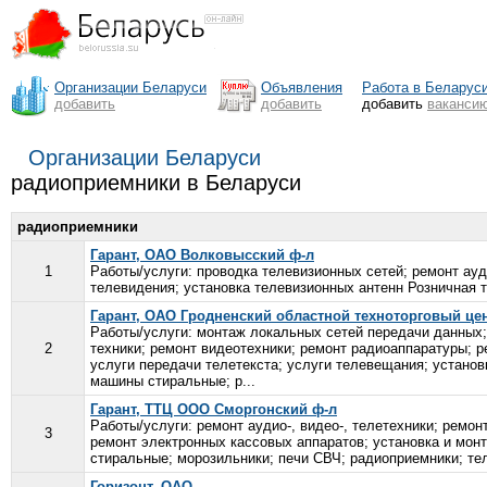
Организации Беларуси
Объявления
Работа в Беларус
добавить
добавить
добавить
ваканси
Организации Беларуси
радиоприемники в Беларуси
радиоприемники
Гарант, ОАО Волковысский ф-л
1
Работы/услуги: проводка телевизионных сетей; ремонт ауд
телевидения; установка телевизионных антенн Розничная т
Гарант, ОАО Гродненский областной техноторговый це
Работы/услуги: монтаж локальных сетей передачи данных;
2
техники; ремонт видеотехники; ремонт радиоаппаратуры; р
услуги передачи телетекста; услуги телевещания; устано
машины стиральные; р...
Гарант, ТТЦ ООО Сморгонский ф-л
Работы/услуги: ремонт аудио-, видео-, телетехники; ремо
3
ремонт электронных кассовых аппаратов; установка и мон
стиральные; морозильники; печи СВЧ; радиоприемники; тел
Горизонт, ОАО