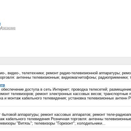
и
ю
/
резюме
ио-, видео-, телетехники; ремонт радио-телевизионной аппаратуры; рем
орговля: антенны телевизионные; видеомагнитофоны; радиоприемники; т
нтр
 обеспечение доступа в сеть Интернет; проводка телесетей; размещени
емонт телевизоров; ремонт электронных кассовых весов; транспортные п
вка и монтаж кабельного телевидения; установка телевизионных антенн 
нт бытовой аппаратуры; ремонт кассовых аппаратов; ремонт теле-радиоа
таж кабельного телевидения Розничная торговля: антенны телевизионн
евизоры "Витязь"; телевизоры "Горизонт"; холодильники...