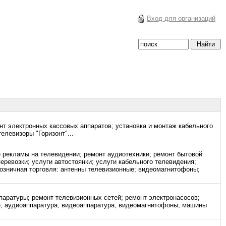
Вход для организаций
онт электронных кассовых аппаратов; установка и монтаж кабельного
елевизоры "Горизонт"...
е рекламы на телевидении; ремонт аудиотехники; ремонт бытовой
еревозки; услуги автостоянки; услуги кабельного телевидения;
Розничная торговля: антенны телевизионные; видеомагнитофоны;
ппаратуры; ремонт телевизионных сетей; ремонт электронасосов;
ые; аудиоаппаратура; видеоаппаратура; видеомагнитофоны; машины