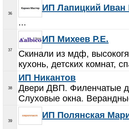
ИП Лапицкий Иван
36
...
ИП Михеев Р.Е.
37
Скинали из мдф, высоког
кухонь, детских комнат, с
ИП Никантов
Двери ДВП. Филенчатые д
38
Слуховые окна. Верандные
ИП Полянская Мар
39