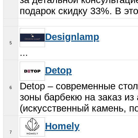
подарок скидку 33%. В эт
Designlamp
5
...
Detop
Detop – современные сто
6
зоны барбекю на заказ из
(искусственный камень, по
Homely
7