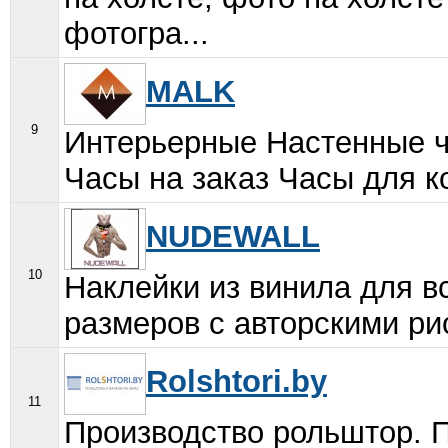
фотогра...
MALK
9
Интерьерные Настенные 
Часы на заказ Часы для к
NUDEWALL
10
Наклейки из винила для в
размеров с авторскими рису
Rolshtori.by
11
Производство рольштор. П