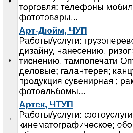
5
торговля: телефоны мобил
фототовары...
Арт-Дюйм, ЧУП
Работы/услуги: грузоперев
дизайну, нанесению, ризог
тиснению, тампопечати Оп
6
деловые; галантерея; кан
продукция сувенирная ; р
фотоальбомы...
Артек, ЧТУП
Работы/услуги: фотоуслуги
7
кинематографическое; обо