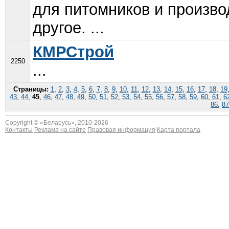
для питомников и произво
другое. ...
КМРСтрой
2250
...
Страницы:
1
,
2
,
3
,
4
,
5
,
6
,
7
,
8
,
9
,
10
,
11
,
12
,
13
,
14
,
15
,
16
,
17
,
18
,
19
43
,
44
,
45
,
46
,
47
,
48
,
49
,
50
,
51
,
52
,
53
,
54
,
55
,
56
,
57
,
58
,
59
,
60
,
61
,
6
86
,
87
Copyright © «
Беларусь
», 2010-2026
Контакты
Реклама на сайте
Правовая информация
Карта портала