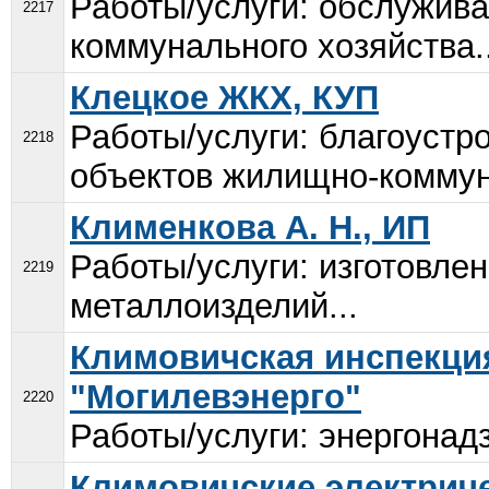
Работы/услуги: обслужив
2217
коммунального хозяйства..
Клецкое ЖКХ, КУП
Работы/услуги: благоустр
2218
объектов жилищно-коммуна
Клименкова А. Н., ИП
Работы/услуги: изготовле
2219
металлоизделий...
Климовичская инспекция
"Могилевэнерго"
2220
Работы/услуги: энергонадз
Климовичские электриче